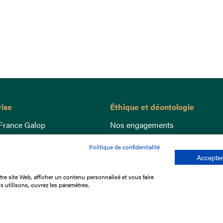
rise
Éthique et déontologie
France Galop
Nos engagements
ance
Lutte anti-dopage
Politique de confidentialité
e du Galop
Bien être equin
Accepter
 sociaux
Index Egalité Femmes-Hommes
re site Web, afficher un contenu personnalisé et vous faire
re les courses
Jeu responsable
s utilisons, ouvrez les paramètres.
que
'emploi