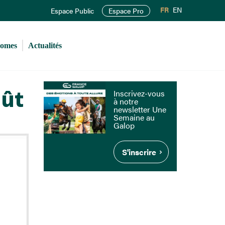
FR
EN
Espace Public
Espace Pro
romes
Actualités
oût
Inscrivez-vous
à notre
newsletter Une
Semaine au
Galop
S'inscrire