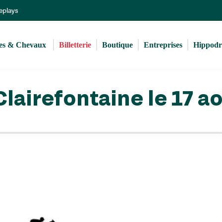
Aller
Replays
au
contenu
principal
s & Chevaux 
Billetterie
Boutique
Entreprises
Hippod
airefontaine le 17 a