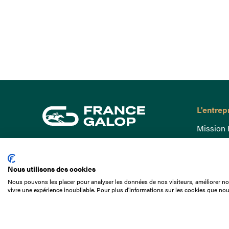
L'entrep
Mission 
Gouvern
15 Boulevard de Douaumont
Baromètr
75017 Paris
Nous utilisons des cookies
Comptes
01 49 10 20 29
Nous pouvons les placer pour analyser les données de nos visiteurs, améliorer not
Comprend
vivre une expérience inoubliable. Pour plus d'informations sur les cookies que nou
Rechercher
Docuthè
Métiers
Offres d