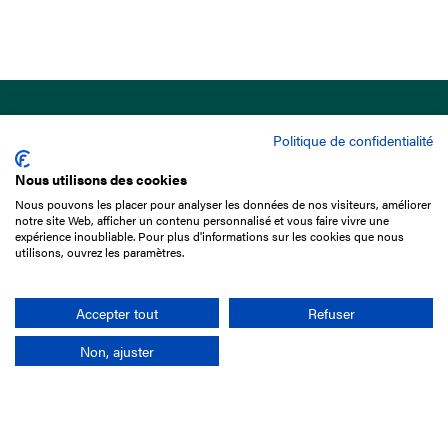
Politique de confidentialité
Nous utilisons des cookies
Nous pouvons les placer pour analyser les données de nos visiteurs, améliorer
15 Boulevard de Douaumont
notre site Web, afficher un contenu personnalisé et vous faire vivre une
75017 Paris
expérience inoubliable. Pour plus d'informations sur les cookies que nous
utilisons, ouvrez les paramètres.
01 49 10 20 29
Rechercher
Accepter tout
Refuser
Non, ajuster
L'entreprise
Mission France Galop
Gouvernance