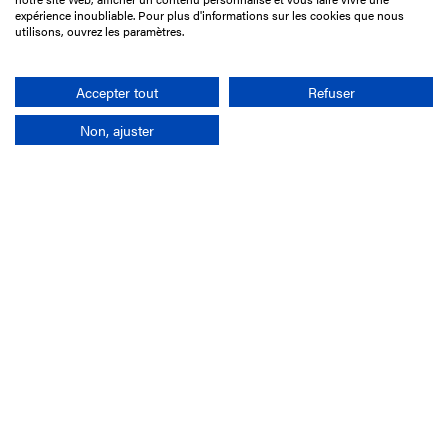
75017 Paris
expérience inoubliable. Pour plus d'informations sur les cookies que nous
utilisons, ouvrez les paramètres.
01 49 10 20 29
Rechercher
Accepter tout
Refuser
Non, ajuster
L'entreprise
Mission France Galop
Gouvernance
Baromètre du Galop
Comptes sociaux
Comprendre les courses
Docuthèque
Métiers
Offres d'emploi
Offres de stage
Appel d'offres