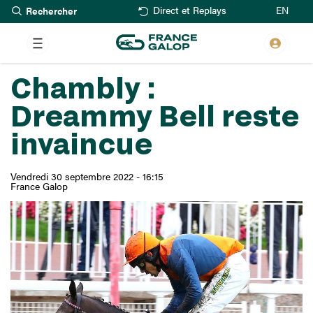
Rechercher
Aller
EN
Direct et Replays
au
contenu
principal
Chambly :
Dreammy Bell reste
invaincue
Vendredi 30 septembre 2022 - 16:15
France Galop