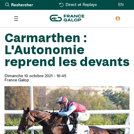
Rechercher
Aller
EN
Direct et Replays
au
contenu
principal
Carmarthen :
L'Autonomie
reprend les devants
Dimanche 10 octobre 2021 - 16:45
France Galop