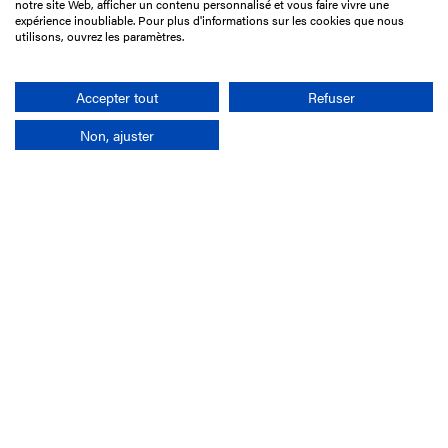
notre site Web, afficher un contenu personnalisé et vous faire vivre une
75017 Paris
expérience inoubliable. Pour plus d'informations sur les cookies que nous
utilisons, ouvrez les paramètres.
01 49 10 20 29
Rechercher
Accepter tout
Refuser
Non, ajuster
L'entreprise
Mission France Galop
Gouvernance
Baromètre du Galop
Comptes sociaux
Comprendre les courses
Docuthèque
Métiers
Offres d'emploi
Offres de stage
Appel d'offres