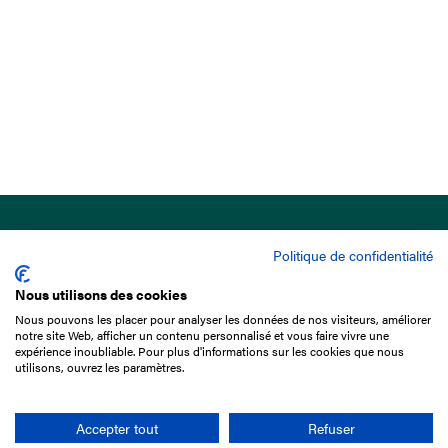
Politique de confidentialité
Nous utilisons des cookies
Nous pouvons les placer pour analyser les données de nos visiteurs, améliorer
15 Boulevard de Douaumont
notre site Web, afficher un contenu personnalisé et vous faire vivre une
75017 Paris
expérience inoubliable. Pour plus d'informations sur les cookies que nous
utilisons, ouvrez les paramètres.
01 49 10 20 29
Rechercher
Accepter tout
Refuser