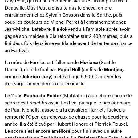
Guy Petit, qui n’a pu en obtenir 34 000 € un an plus tard à
Deauville. Guy Petit a ensuite mis le cheval en pré-
entraînement chez Sylvain Bosson dans la Sarthe, puis
sous les couleurs de Michel Perret à l’entraînement chez
Jean-Michel Lefebvre. Il a été vendu à l’amiable après avoir
gagné son maiden à Clairefontaine sur 2 400 mètres, puis a
fini deux fois deuxième en Irlande avant de tenter sa chance
au Festival.
La mère de Farclas est l’allemande
Floriana
(Seattle
Dancer), dont le foal par
Papal Bull
(un fils de
Montjeu,
comme
Jukebox Jury
) a été
adjugé 6 500 € aux ventes
d’élevage l’année dernière à Deauville
.
Le 11ans
Pacha du Polder
(Muhtathir) a amélioré encore le
score des
Frenchbreds
au Festival puisque le pensionnaire
de Paul Nicholls, associé à la cavalière Harriett Tucker, a
remporté l'Open des chevaux de chasse pour la deuxième
année. Il a été élevé par Hubert Honoré et Pierrick Rouxel.
Le score s'est encore amélioré pour finir avec un autre
pensionnaire de Paul Nicholls,
Le Prézien
(Blue Brésil), qui