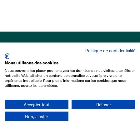
Politique de confidentialité
Nous utilisons des cookies
Nous pouvons les placer pour analyser les données de nos visiteurs, améliorer
15 Boulevard de Douaumont
notre site Web, afficher un contenu personnalisé et vous faire vivre une
75017 Paris
expérience inoubliable. Pour plus d'informations sur les cookies que nous
utilisons, ouvrez les paramètres.
01 49 10 20 29
Rechercher
Accepter tout
Refuser
Non, ajuster
L'entreprise
Mission France Galop