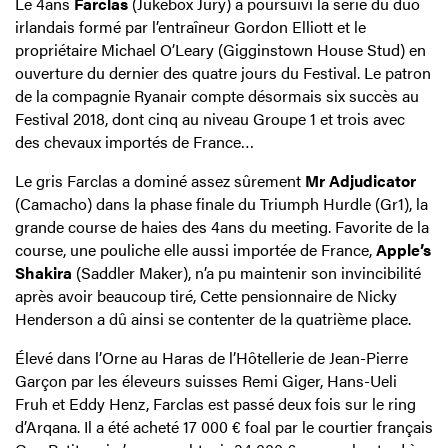
Le 4ans
Farclas
(Jukebox Jury) a poursuivi la série du duo
irlandais formé par l’entraîneur Gordon Elliott et le
propriétaire Michael O’Leary (Gigginstown House Stud) en
ouverture du dernier des quatre jours du Festival. Le patron
de la compagnie Ryanair compte désormais six succès au
Festival 2018, dont cinq au niveau Groupe 1 et trois avec
des chevaux importés de France…
Le gris Farclas a dominé assez sûrement
Mr Adjudicator
(Camacho) dans la phase finale du Triumph Hurdle (Gr1), la
grande course de haies des 4ans du meeting. Favorite de la
course, une pouliche elle aussi importée de France,
Apple’s
Shakira
(Saddler Maker), n’a pu maintenir son invincibilité
après avoir beaucoup tiré, Cette pensionnaire de Nicky
Henderson a dû ainsi se contenter de la quatrième place.
Élevé dans l’Orne au Haras de l’Hôtellerie de Jean-Pierre
Garçon par les éleveurs suisses Remi Giger, Hans-Ueli
Fruh et Eddy Henz, Farclas est passé deux fois sur le ring
d’Arqana. Il a été acheté 17 000 € foal par le courtier français