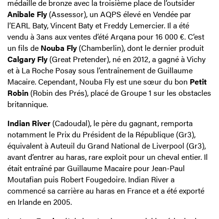
médaille de bronze avec la troisième place de l’outsider
Anibale Fly
(Assessor), un AQPS élevé en Vendée par
l’EARL Baty, Vincent Baty et Freddy Lemercier. Il a été
vendu à 3ans aux ventes d’été Arqana pour 16 000 €. C’est
un fils de
Nouba Fly
(Chamberlin), dont le dernier produit
Calgary Fly
(Great Pretender), né en 2012, a gagné à Vichy
et à La Roche Posay sous l’entraînement de Guillaume
Macaire. Cependant, Nouba Fly est une sœur du bon
Petit
Robin
(Robin des Prés), placé de Groupe 1 sur les obstacles
britannique.
Indian River
(Cadoudal), le père du gagnant, remporta
notamment le Prix du Président de la République (Gr3),
équivalent à Auteuil du Grand National de Liverpool (Gr3),
avant d’entrer au haras, rare exploit pour un cheval entier. Il
était entraîné par Guillaume Macaire pour Jean-Paul
Moutafian puis Robert Fougedoire. Indian River a
commencé sa carrière au haras en France et a été exporté
en Irlande en 2005.