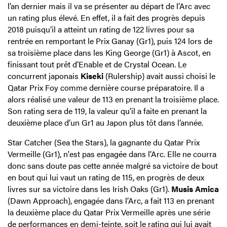
l’an dernier mais il va se présenter au départ de l’Arc avec
un rating plus élevé. En effet, il a fait des progrès depuis
2018 puisqu’il a atteint un rating de 122 livres pour sa
rentrée en remportant le Prix Ganay (Gr1), puis 124 lors de
sa troisième place dans les King George (Gr1) à Ascot, en
finissant tout prêt d’Enable et de Crystal Ocean. Le
concurrent japonais
Kiseki
(Rulership) avait aussi choisi le
Qatar Prix Foy comme dernière course préparatoire. Il a
alors réalisé une valeur de 113 en prenant la troisième place.
Son rating sera de 119, la valeur qu’il a faite en prenant la
deuxième place d’un Gr1 au Japon plus tôt dans l’année.
Star Catcher (Sea the Stars), la gagnante du Qatar Prix
Vermeille (Gr1), n'est pas engagée dans l’Arc. Elle ne courra
donc sans doute pas cette année malgré sa victoire de bout
en bout qui lui vaut un rating de 115, en progrès de deux
livres sur sa victoire dans les Irish Oaks (Gr1).
Musis Amica
(Dawn Approach), engagée dans l’Arc, a fait 113 en prenant
la deuxième place du Qatar Prix Vermeille après une série
de performances en demi-teinte, soit le rating qui lui avait