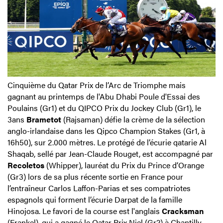
Cinquième du Qatar Prix de l’Arc de Triomphe mais
gagnant au printemps de l'Abu Dhabi Poule d'Essai des
Poulains (Gr1) et du QIPCO Prix du Jockey Club (Gr1), le
3ans
Brametot
(Rajsaman) défie la crème de la sélection
anglo-irlandaise dans les Qipco Champion Stakes (Gr1, à
16h50), sur 2.000 mètres. Le protégé de l’écurie qatarie Al
Shaqab, sellé par Jean-Claude Rouget, est accompagné par
Recoletos
(Whipper), lauréat du Prix du Prince d’Orange
(Gr3) lors de sa plus récente sortie en France pour
l’entraîneur Carlos Laffon-Parias et ses compatriotes
espagnols qui forment l’écurie Darpat de la famille
Hinojosa. Le favori de la course est l'anglais
Cracksman
(Frankel), qui a gagné le Qatar Prix Niel (Gr2) à Chantilly