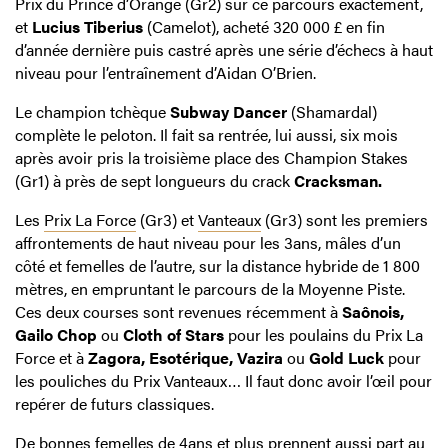
Prix du Prince d’Orange (Gr2) sur ce parcours exactement,
et
Lucius Tiberius
(Camelot), acheté 320 000 £ en fin
d’année dernière puis castré après une série d’échecs à haut
niveau pour l’entraînement d’Aidan O’Brien.
Le champion tchèque
Subway Dancer
(Shamardal)
complète le peloton. Il fait sa rentrée, lui aussi, six mois
après avoir pris la troisième place des Champion Stakes
(Gr1) à près de sept longueurs du crack
Cracksman.
Les
Prix La Force
(Gr3) et
Vanteaux
(Gr3) sont les premiers
affrontements de haut niveau pour les 3ans, mâles d’un
côté et femelles de l’autre, sur la distance hybride de 1 800
mètres, en empruntant le parcours de la Moyenne Piste.
Ces deux courses sont revenues récemment à
Saônois,
Gailo Chop
ou
Cloth of Stars
pour les poulains du Prix La
Force et à
Zagora, Esotérique, Vazira
ou
Gold Luck
pour
les pouliches du Prix Vanteaux… Il faut donc avoir l’œil pour
repérer de futurs classiques.
De bonnes femelles de 4ans et plus prennent aussi part au