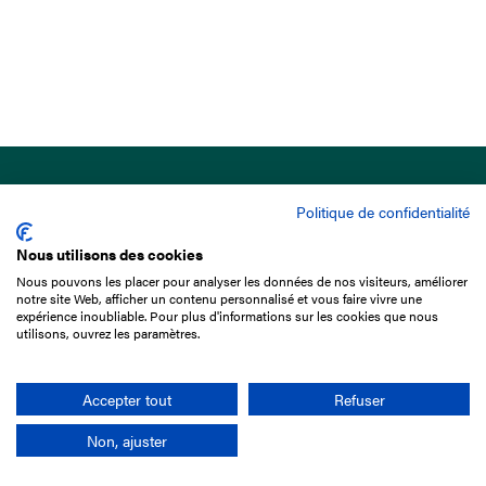
Politique de confidentialité
Nous utilisons des cookies
Nous pouvons les placer pour analyser les données de nos visiteurs, améliorer
15 Boulevard de Douaumont
notre site Web, afficher un contenu personnalisé et vous faire vivre une
75017 Paris
expérience inoubliable. Pour plus d'informations sur les cookies que nous
utilisons, ouvrez les paramètres.
01 49 10 20 29
Rechercher
Accepter tout
Refuser
Non, ajuster
L'entreprise