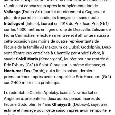
réunit sept concurrents après la supplémentation de
Volfango
(Dutch Art), lauréat dernièrement à Cagnes. Le
plus titré parmi les candidats français est sans doute
Intellogent
(Intello), lauréat en 2018 du Prix Jean Prat (Gr1)
sur les 1 600 mètres en ligne droite de Deauville. L’alezan de
Fiona Carmichael effectue sa rentrée et il affrontera aussi à
cette occasion pas moins de quatre représentants de
l’écurie de la famille Al Maktoum de Dubaï, Godolphin. Deux
sont d’entre eux entraînés à Chantilly par André Fabre, à
savoir
Soleil Marin
(Kendargent), lauréat pour sa rentrée du
Prix Exbury (Gr3) à Saint-Cloud sur la même distance, et
Nocturnal Fox
(Farhh), qui a fini la saison dernière
prématurément après avoir remporté le Prix Hocquart (Gr2)
sur 2 400 mètres au printemps.
Le redoutable Charlie Appleby, basé à Newmarket en
Angleterre, présente les deux autres pensionnaires de
l’écurie Godolphin, le 4ans
Ghaiyyath
(Dubawi), sujet très
estimé et ménagé pour cette saison après avoir remporté le