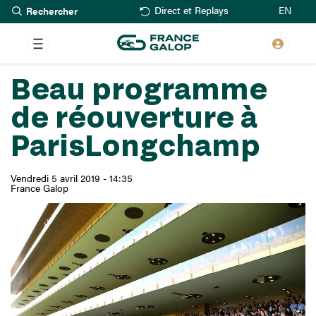
Rechercher
Aller
EN
Direct et Replays
au
contenu
principal
Beau programme
de réouverture à
ParisLongchamp
Vendredi 5 avril 2019 - 14:35
France Galop