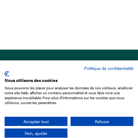
Politique de confidentialité
Nous utilisons des cookies
Nous pouvons les placer pour analyser les données de nos visiteurs, améliorer
15 Boulevard de Douaumont
notre site Web, afficher un contenu personnalisé et vous faire vivre une
75017 Paris
expérience inoubliable. Pour plus d'informations sur les cookies que nous
utilisons, ouvrez les paramètres.
01 49 10 20 29
Rechercher
Accepter tout
Refuser
Non, ajuster