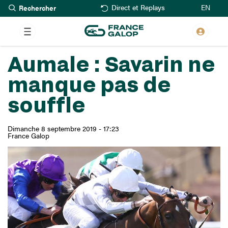
Rechercher
Aller
EN
Direct et Replays
au
contenu
principal
Aumale : Savarin ne
manque pas de
souffle
Dimanche 8 septembre 2019 - 17:23
France Galop