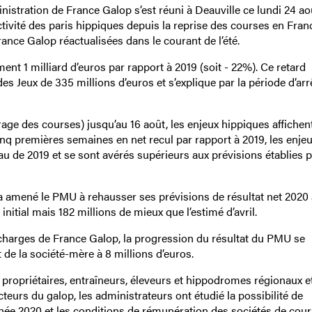
inistration de France Galop s’est réuni à Deauville ce lundi 24 ao
tivité des paris hippiques depuis la reprise des courses en Franc
nce Galop réactualisées dans le courant de l’été.
ent 1 milliard d’euros par rapport à 2019 (soit - 22%). Ce retard
 des Jeux de 335 millions d’euros et s’explique par la période d’arr
age des courses) jusqu’au 16 août, les enjeux hippiques affichen
inq premières semaines en net recul par rapport à 2019, les enjeu
au de 2019 et se sont avérés supérieurs aux prévisions établies p
 amené le PMU à rehausser ses prévisions de résultat net 2020
initial mais 182 millions de mieux que l’estimé d’avril.
charges de France Galop, la progression du résultat du PMU se
 de la société-mère à 8 millions d’euros.
propriétaires, entraîneurs, éleveurs et hippodromes régionaux et
eurs du galop, les administrateurs ont étudié la possibilité de
nnée 2020 et les conditions de rémunération des sociétés de cou