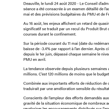
Deauville, le lundi 24 août 2020 - Le Conseil d’adm
séance a été consacrée à un examen détaillé de l’ac
mai et des prévisions budgétaires du PMU et de Fra
Au 16 août, les enjeux affichent un retard de quasim
significatif se traduit par un recul du Produit Brut
courses durant le confinement.
Sur la période courant du 11 mai (date du redémarr
baisse de -3.4% par rapport à l’an dernier. Après c
depuis le 1er juin, dépassé chaque semaine le nive
PMU en avril.
La tendance observée depuis plusieurs semaines a
millions. C’est 120 millions de moins que le budget 
Combinée aux importants efforts de réduction de 
traduirait par une amélioration sensible du résultat
Conscients de l’ampleur des efforts demandés aux 
gravité de la situation économique de nombreux act
revaloriser les encouragements distribués sur l’a