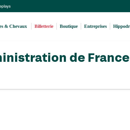
Aller
Replays
au
contenu
principal
s & Chevaux 
Billetterie
Boutique
Entreprises
Hippod
inistration de France