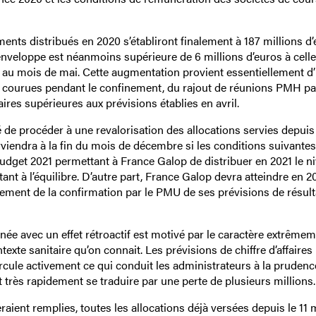
nts distribués en 2020 s’établiront finalement à 187 millions d’
enveloppe est néanmoins supérieure de 6 millions d’euros à celle
 au mois de mai. Cette augmentation provient essentiellement d
courues pendant le confinement, du rajout de réunions PMH pa
taires supérieures aux prévisions établies en avril.
e procéder à une revalorisation des allocations servies depuis 
rviendra à la fin du mois de décembre si les conditions suivante
budget 2021 permettant à France Galop de distribuer en 2021 le n
nt à l’équilibre. D’autre part, France Galop devra atteindre en 
llement de la confirmation par le PMU de ses prévisions de résult
nnée avec un effet rétroactif est motivé par le caractère extrême
ntexte sanitaire qu’on connait. Les prévisions de chiffre d’affaires
circule activement ce qui conduit les administrateurs à la prudenc
t très rapidement se traduire par une perte de plusieurs millions.
aient remplies, toutes les allocations déjà versées depuis le 11 