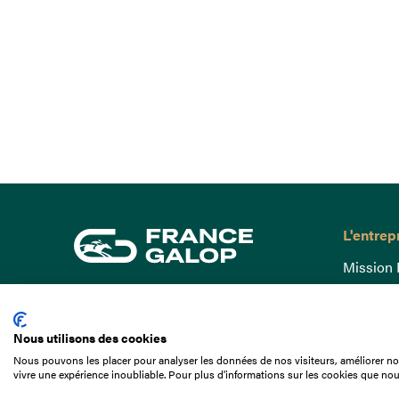
L'entrep
Mission 
Gouvern
15 Boulevard de Douaumont
Baromètr
75017 Paris
Nous utilisons des cookies
Comptes
01 49 10 20 29
Nous pouvons les placer pour analyser les données de nos visiteurs, améliorer not
Comprend
vivre une expérience inoubliable. Pour plus d'informations sur les cookies que nou
Rechercher
Docuthè