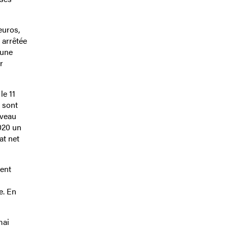
euros,
 arrêtée
’une
r
le 11
s sont
iveau
2020 un
at net
ment
e. En
mai