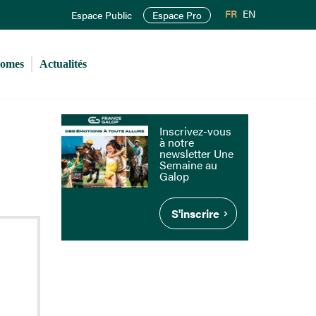
FR
EN
Espace Public
Espace Pro
romes
Actualités
Inscrivez-vous
à notre
newsletter Une
Semaine au
Galop
S'inscrire