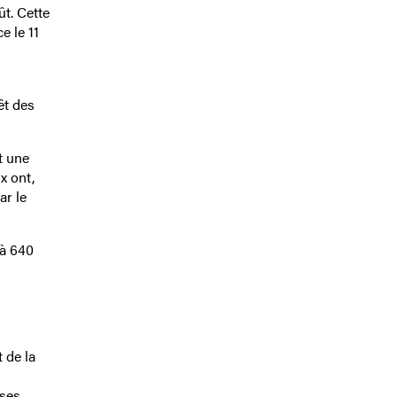
ût. Cette
e le 11
êt des
t une
x ont,
ar le
 à 640
 de la
rses