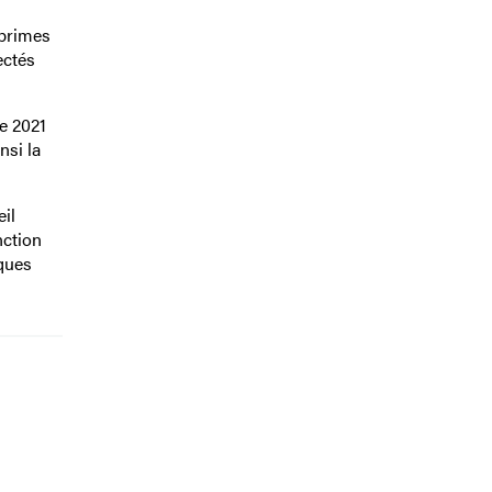
 primes
ectés
e 2021
nsi la
eil
nction
iques