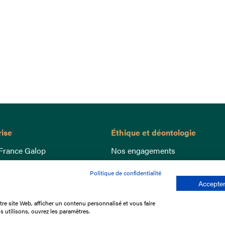
rise
Éthique et déontologie
France Galop
Nos engagements
ance
Lutte anti-dopage
Politique de confidentialité
e du Galop
Bien être equin
Accepter
 sociaux
Index Egalité Femmes-Hommes
re site Web, afficher un contenu personnalisé et vous faire
re les courses
Jeu responsable
s utilisons, ouvrez les paramètres.
que