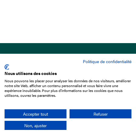
Politique de confidentialité
Nous utilisons des cookies
Nous pouvons les placer pour analyser les données de nos visiteurs, améliorer
15 Boulevard de Douaumont
notre site Web, afficher un contenu personnalisé et vous faire vivre une
75017 Paris
expérience inoubliable. Pour plus d'informations sur les cookies que nous
utilisons, ouvrez les paramètres.
01 49 10 20 29
Rechercher
Accepter tout
Refuser
Non, ajuster
L'entreprise