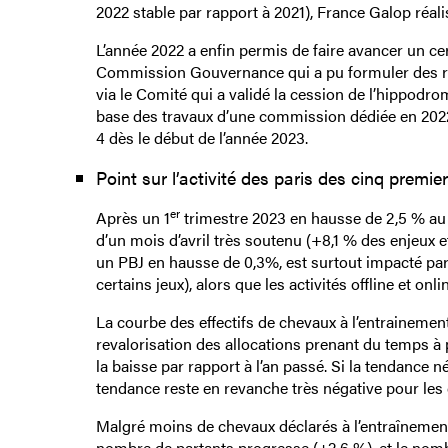
2022 stable par rapport à 2021), France Galop réalis
L’année 2022 a enfin permis de faire avancer un ce
Commission Gouvernance qui a pu formuler des 
via le Comité qui a validé la cession de l’hippodr
base des travaux d’une commission dédiée en 2022,
4 dès le début de l’année 2023.
Point sur l’activité des paris des cinq premie
er
Après un 1
trimestre 2023 en hausse de 2,5 % au n
d’un mois d’avril très soutenu (+8,1 % des enjeux e
un PBJ en hausse de 0,3%, est surtout impacté par l
certains jeux), alors que les activités offline et onli
La courbe des effectifs de chevaux à l’entraineme
revalorisation des allocations prenant du temps à 
la baisse par rapport à l’an passé. Si la tendance 
tendance reste en revanche très négative pour les
Malgré moins de chevaux déclarés à l’entraînement 
nombre de partants progresse (+2,6 %), et le nomb