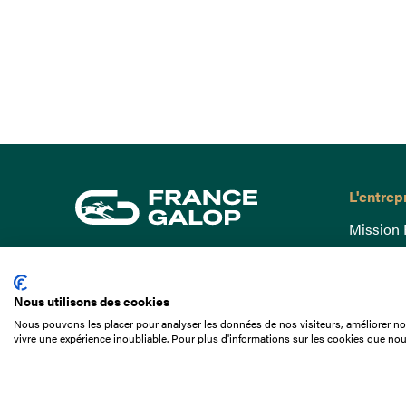
L'entrep
Mission 
Gouvern
15 Boulevard de Douaumont
Baromètr
75017 Paris
Nous utilisons des cookies
Comptes
01 49 10 20 29
Nous pouvons les placer pour analyser les données de nos visiteurs, améliorer not
Comprend
vivre une expérience inoubliable. Pour plus d'informations sur les cookies que nou
Rechercher
Docuthè
Métiers
Offres d