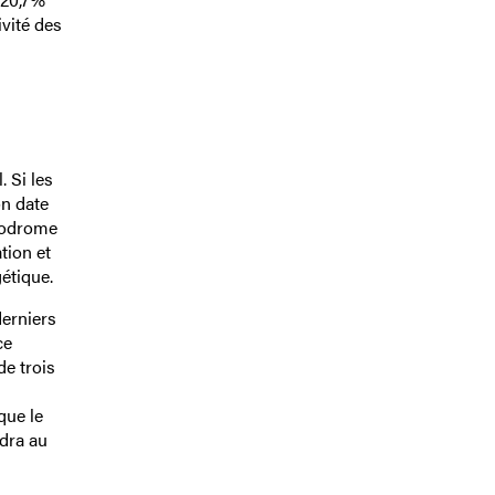
ivité des
 Si les
on date
ppodrome
tion et
étique.
derniers
ce
de trois
que le
ndra au