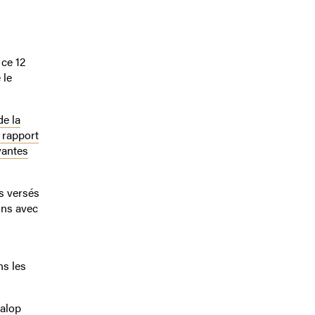
 ce 12
 le
de la
 rapport
yantes
s versés
ons avec
ns les
Galop