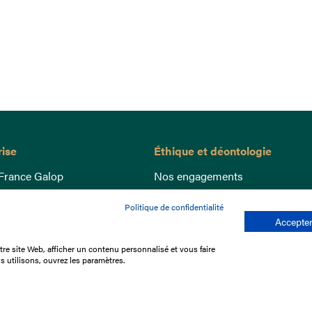
rise
Éthique et déontologie
France Galop
Nos engagements
ance
Lutte anti-dopage
Politique de confidentialité
e du Galop
Bien être equin
Accepter
 sociaux
Index Egalité Femmes-Hommes
re site Web, afficher un contenu personnalisé et vous faire
re les courses
Jeu responsable
s utilisons, ouvrez les paramètres.
que
'emploi