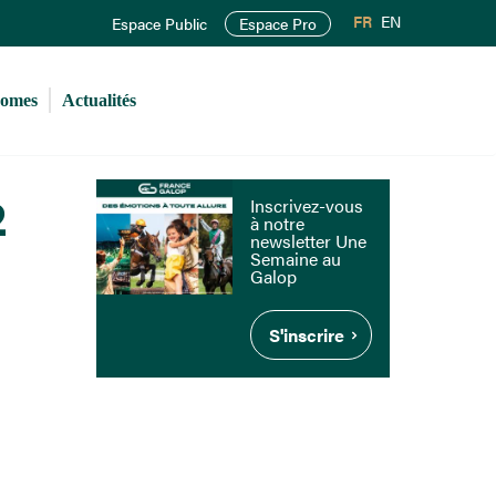
FR
EN
Espace Public
Espace Pro
romes
Actualités
2
Inscrivez-vous
à notre
newsletter Une
Semaine au
Galop
S'inscrire