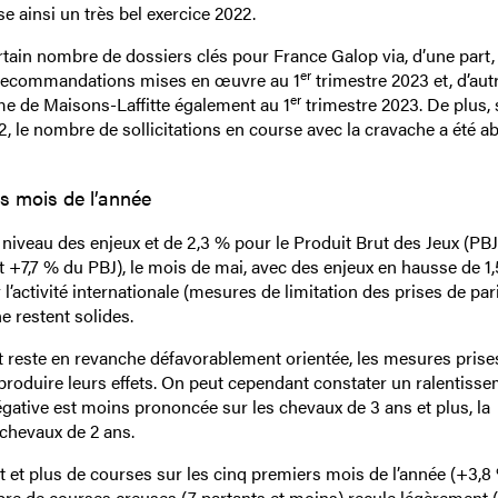
e ainsi un très bel exercice 2022.
rtain nombre de dossiers clés pour France Galop via, d’une part, 
er
recommandations mises en œuvre au 1
trimestre 2023 et, d’autr
er
ome de Maisons-Laffitte également au 1
trimestre 2023. De plus, 
 le nombre de sollicitations en course avec la cravache a été ab
rs mois de l’année
iveau des enjeux et de 2,3 % pour le Produit Brut des Jeux (PBJ)
t +7,7 % du PBJ), le mois de mai, avec des enjeux en hausse de 1,
’activité internationale (mesures de limitation des prises de par
ne restent solides.
nt reste en revanche défavorablement orientée, les mesures prise
produire leurs effets. On peut cependant constater un ralentiss
négative est moins prononcée sur les chevaux de 3 ans et plus, la
 chevaux de 2 ans.
et plus de courses sur les cinq premiers mois de l’année (+3,8 
re de courses creuses (7 partants et moins) recule légèrement 