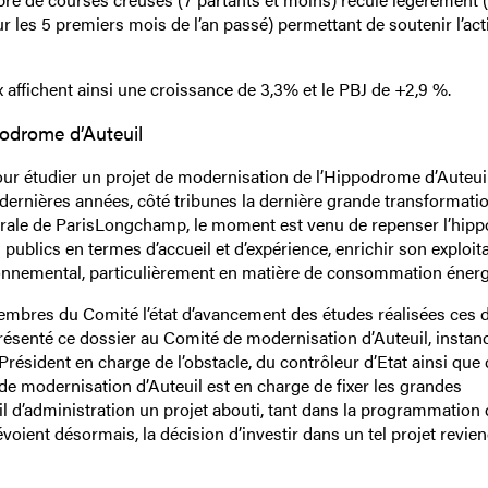
r les 5 premiers mois de l’an passé) permettant de soutenir l’act
 affichent ainsi une croissance de 3,3% et le PBJ de +2,9 %.
podrome d’Auteuil
ur étudier un projet de modernisation de l’Hippodrome d’Auteuil.
dernières années, côté tribunes la dernière grande transformati
égrale de ParisLongchamp, le moment est venu de repenser l’hi
publics en termes d’accueil et d’expérience, enrichir son exploita
ironnemental, particulièrement en matière de consommation énerg
embres du Comité l’état d’avancement des études réalisées ces 
résenté ce dossier au Comité de modernisation d’Auteuil, instan
sident en charge de l’obstacle, du contrôleur d’Etat ainsi que 
modernisation d’Auteuil est en charge de fixer les grandes
l d’administration un projet abouti, tant dans la programmation 
voient désormais, la décision d’investir dans un tel projet revie