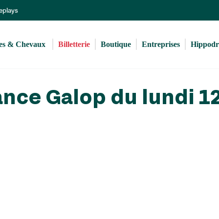
Aller
Replays
au
contenu
principal
s & Chevaux 
Billetterie
Boutique
Entreprises
Hippod
nce Galop du lundi 1