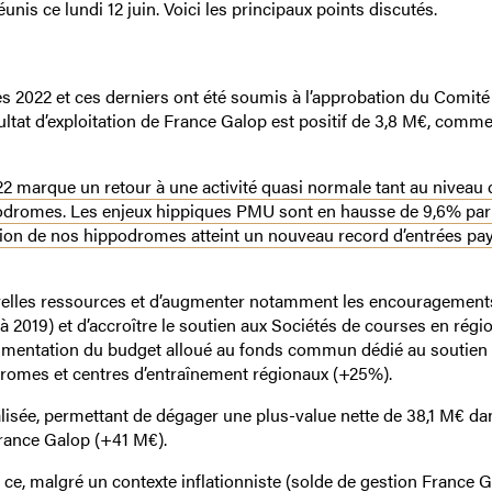
s ce lundi 12 juin. Voici les principaux points discutés.
es 2022 et ces derniers ont été soumis à l’approbation du Comité
ésultat d’exploitation de France Galop est positif de 3,8 M€, comme
022 marque un retour à une activité quasi normale tant au niveau 
ppodromes. Les enjeux hippiques PMU sont en hausse de 9,6% par
ation de nos hippodromes atteint un nouveau record d’entrées pa
velles ressources et d’augmenter notamment les encouragement
 2019) et d’accroître le soutien aux Sociétés de courses en régi
augmentation du budget alloué au fonds commun dédié au soutien
dromes et centres d’entraînement régionaux (+25%).
alisée, permettant de dégager une plus-value nette de 38,1 M€ da
France Galop (+41 M€).
 ce, malgré un contexte inflationniste (solde de gestion France 