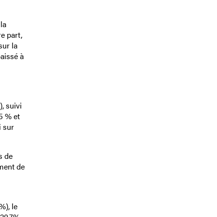
la
e part,
sur la
aissé à
, suivi
5 % et
i sur
s de
ement de
%), le
(20,7%