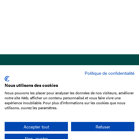
Politique de confidentialité
Nous utilisons des cookies
Nous pouvons les placer pour analyser les données de nos visiteurs, améliorer
15 Boulevard de Douaumont
notre site Web, afficher un contenu personnalisé et vous faire vivre une
75017 Paris
expérience inoubliable. Pour plus d'informations sur les cookies que nous
utilisons, ouvrez les paramètres.
01 49 10 20 29
Rechercher
Accepter tout
Refuser
Non, ajuster