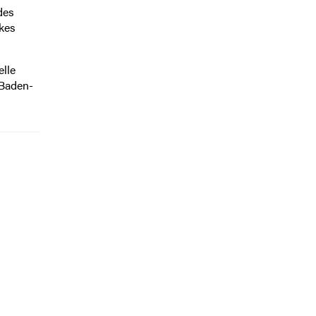
des
kes
elle
 Baden-