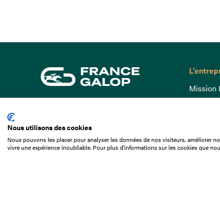
L'entrep
Mission 
Gouvern
15 Boulevard de Douaumont
Baromètr
75017 Paris
Nous utilisons des cookies
Comptes
01 49 10 20 29
Nous pouvons les placer pour analyser les données de nos visiteurs, améliorer not
Comprend
vivre une expérience inoubliable. Pour plus d'informations sur les cookies que nou
Rechercher
Docuthè
Métiers
Offres d
Offres d
Appel d'o