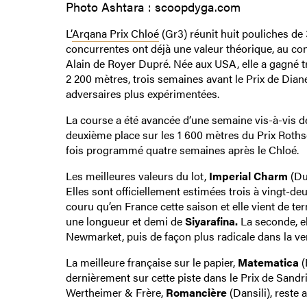
Photo Ashtara : scoopdyga.com
L’
Arqana Prix Chloé
(Gr3) réunit huit pouliches de 
concurrentes ont déjà une valeur théorique, au con
Alain de Royer Dupré. Née aux USA, elle a gagné t
2 200 mètres, trois semaines avant le Prix de Diane
adversaires plus expérimentées.
La course a été avancée d’une semaine vis-à-vis de
deuxième place sur les 1 600 mètres du Prix Rothsc
fois programmé quatre semaines après le Chloé.
Les meilleures valeurs du lot,
Imperial Charm
(Du
Elles sont officiellement estimées trois à vingt-deu
couru qu’en France cette saison et elle vient de t
une longueur et demi de
Siyarafina.
La seconde, e
Newmarket, puis de façon plus radicale dans la ver
La meilleure française sur le papier,
Matematica
(
dernièrement sur cette piste dans le Prix de San
Wertheimer & Frère,
Romancière
(Dansili), reste 