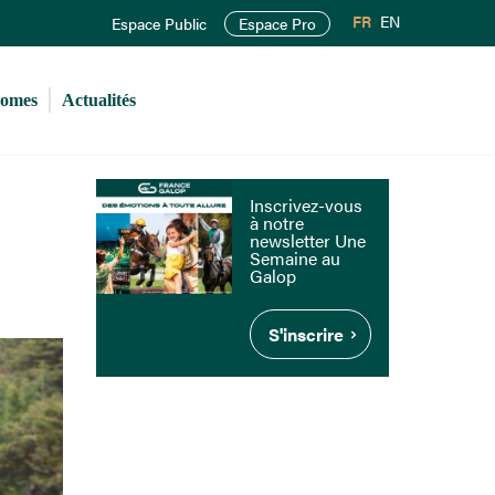
FR
EN
Espace Public
Espace Pro
romes
Actualités
Inscrivez-vous
à notre
newsletter Une
Semaine au
Galop
S'inscrire