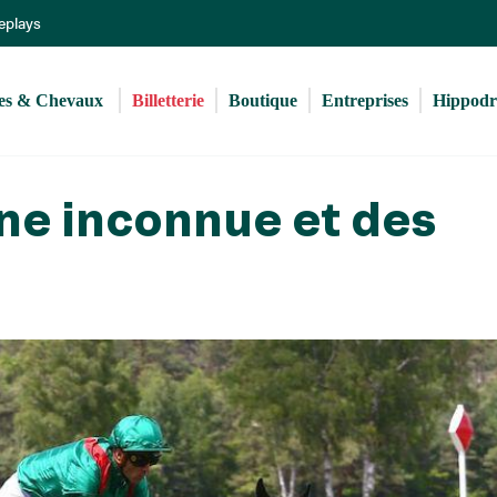
Aller
Replays
au
contenu
principal
s & Chevaux 
Billetterie
Boutique
Entreprises
Hippod
ne inconnue et des