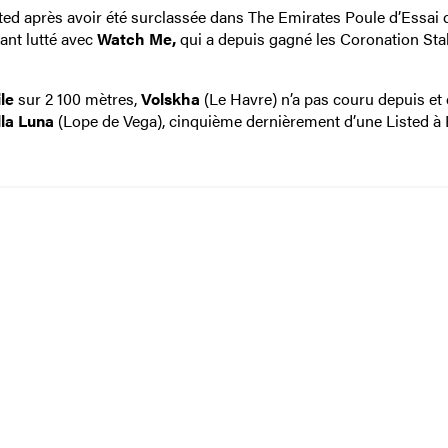
ted après avoir été surclassée dans The Emirates Poule d’Essai 
vant lutté avec
Watch Me,
qui a depuis gagné les Coronation Sta
ile
sur 2 100 mètres,
Volskha
(Le Havre) n’a pas couru depuis et 
lla Luna
(Lope de Vega), cinquième dernièrement d’une Listed à