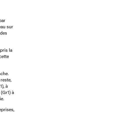
par
eau sur
 des
pris la
cette
nche.
reste,
), à
(Gr1) à
e.
eprises,