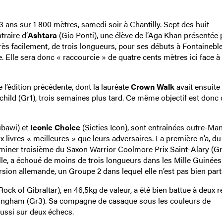
3 ans sur 1 800 mètres, samedi soir à Chantilly. Sept des huit
traire d’
Ashtara
(Gio Ponti), une élève de l’Aga Khan présentée 
rès facilement, de trois longueurs, pour ses débuts à Fontainebl
. Elle sera donc « raccourcie » de quatre cents mètres ici face à
 l’édition précédente, dont la lauréate
Crown Walk
avait ensuite 
hild (Gr1), trois semaines plus tard. Ce même objectif est donc 
bawi) et
Iconic Choice
(Sicties Icon), sont entraînées outre-Ma
x livres « meilleures » que leurs adversaires. La première n’a, du 
erminer troisième du Saxon Warrior Coolmore Prix Saint-Alary (Gr1
lle, a échoué de moins de trois longueurs dans les Mille Guinées 
sion allemande, un Groupe 2 dans lequel elle n’est pas bien parti
Rock of Gibraltar), en 46,5kg de valeur, a été bien battue à deux r
dringham (Gr3). Sa compagne de casaque sous les couleurs de
aussi sur deux échecs.