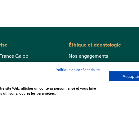
rise
Éthique et déontologie
France Galop
Nos engagements
ance
Lutte anti-dopage
Politique de confidentialité
e du Galop
Bien être equin
Accepter
 sociaux
Index Egalité Femmes-Hommes
re site Web, afficher un contenu personnalisé et vous faire
re les courses
Jeu responsable
s utilisons, ouvrez les paramètres.
que
'emploi
e stage
ffres