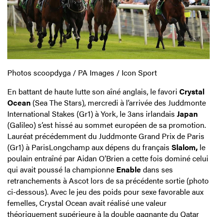
Photos scoopdyga / PA Images / Icon Sport
En battant de haute lutte son aîné anglais, le favori
Crystal
Ocean
(Sea The Stars), mercredi à l’arrivée des Juddmonte
International Stakes (Gr1) à York, le 3ans irlandais
Japan
(Galileo) s’est hissé au sommet européen de sa promotion.
Lauréat précédemment du Juddmonte Grand Prix de Paris
(Gr1) à ParisLongchamp aux dépens du français
Slalom,
le
poulain entraîné par Aidan O’Brien a cette fois dominé celui
qui avait poussé la championne
Enable
dans ses
retranchements à Ascot lors de sa précédente sortie (photo
ci-dessous). Avec le jeu des poids pour sexe favorable aux
femelles, Crystal Ocean avait réalisé une valeur
théoriquement supérieure à la double gagnante du Qatar