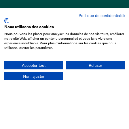
Politique de confidentialité
Nous utilisons des cookies
Nous pouvons les placer pour analyser les données de nos visiteurs, améliorer
15 Boulevard de Douaumont
notre site Web, afficher un contenu personnalisé et vous faire vivre une
75017 Paris
expérience inoubliable. Pour plus d'informations sur les cookies que nous
utilisons, ouvrez les paramètres.
01 49 10 20 29
Rechercher
Accepter tout
Refuser
Non, ajuster
L'entreprise
Mission France Galop
Gouvernance
Baromètre du Galop
Comptes sociaux
Comprendre les courses