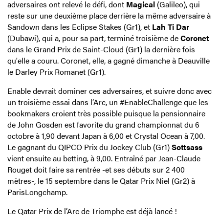
adversaires ont relevé le défi, dont
Magical
(Galileo), qui
reste sur une deuxième place derrière la même adversaire à
Sandown dans les Eclipse Stakes (Gr1), et
Lah Ti Dar
(Dubawi), qui a, pour sa part, terminé troisième de
Coronet
dans le Grand Prix de Saint-Cloud (Gr1) la dernière fois
qu'elle a couru. Coronet, elle, a gagné dimanche à Deauville
le Darley Prix Romanet (Gr1).
Enable devrait dominer ces adversaires, et suivre donc avec
un troisième essai dans l’Arc, un #EnableChallenge que les
bookmakers croient très possible puisque la pensionnaire
de John Gosden est favorite du grand championnat du 6
octobre à 1,90 devant Japan à 6,00 et Crystal Ocean à 7,00.
Le gagnant du QIPCO Prix du Jockey Club (Gr1)
Sottsass
vient ensuite au betting, à 9,00. Entraîné par Jean-Claude
Rouget doit faire sa rentrée -et ses débuts sur 2 400
mètres-, le 15 septembre dans le Qatar Prix Niel (Gr2) à
ParisLongchamp.
Le Qatar Prix de l’Arc de Triomphe est déjà lancé !