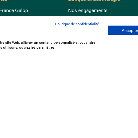
France Galop
Nos engagements
ance
Lutte anti-dopage
Politique de confidentialité
e du Galop
Bien être equin
Accepter
 sociaux
Index Egalité Femmes-Hommes
re site Web, afficher un contenu personnalisé et vous faire
re les courses
Jeu responsable
s utilisons, ouvrez les paramètres.
que
'emploi
e stage
ffres
res
tacter
Mentions légales
Protection des don