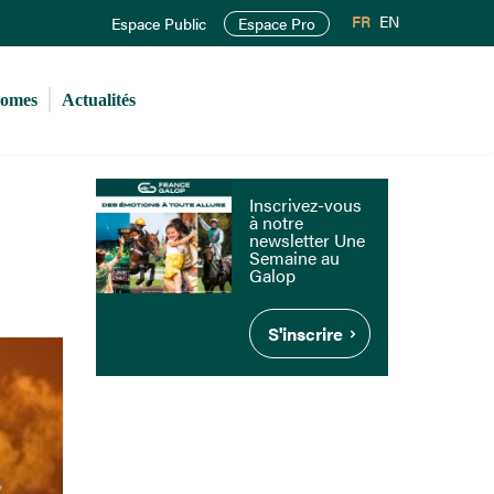
FR
EN
Espace Public
Espace Pro
romes
Actualités
Inscrivez-vous
à notre
newsletter Une
Semaine au
Galop
S'inscrire