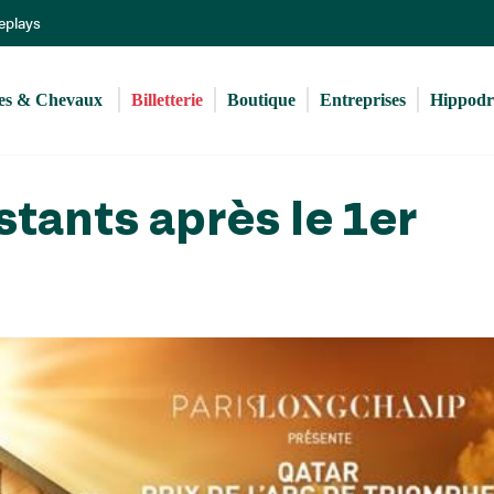
Aller
Replays
au
contenu
principal
s & Chevaux 
Billetterie
Boutique
Entreprises
Hippod
stants après le 1er