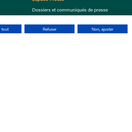
Dossiers et communiqués de presse
 tout
Refuser
Non, ajuster
nées personnelles
CGU
Cookies