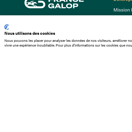
Mission 
Gouvern
15 Boulevard de Douaumont
Baromètr
75017 Paris
Nous utilisons des cookies
Comptes
01 49 10 20 29
Nous pouvons les placer pour analyser les données de nos visiteurs, améliorer not
Comprend
vivre une expérience inoubliable. Pour plus d'informations sur les cookies que nou
Rechercher
Docuthè
Métiers
Offres d
Offres d
Appel d'o
Partenai
Nous con