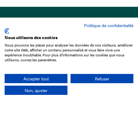
Politique de confidentialité
Nous utilisons des cookies
Nous pouvons les placer pour analyser les données de nos visiteurs, améliorer
15 Boulevard de Douaumont
notre site Web, afficher un contenu personnalisé et vous faire vivre une
75017 Paris
expérience inoubliable. Pour plus d'informations sur les cookies que nous
utilisons, ouvrez les paramètres.
01 49 10 20 29
Rechercher
Accepter tout
Refuser
Non, ajuster
L'entreprise
Mission France Galop
Gouvernance
Baromètre du Galop
Comptes sociaux