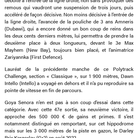
déboîté à l’entrée de la ligne droite, non sans provoquer des
remous qui vaudront une suspension de trois jours, puis
accéléré de façon décisive. Non moins décisive à l’entrée de
la ligne droite, l’avancée de la pouliche de 3 ans Amneris
(Dubawi), qui a encore donné un bon coup de reins dans
les deux cents derniers mètres, lui permettra de prendre la
deuxième place à deux longueurs, devant le 3e Max
Mayhem (New Bay), toujours bien placé, et l’animatrice
Zariyannka (First Defence).
Lauréat de la précédente manche de ce Polytrack
Challenge, section « Classique », sur 1 900 mètres, Dawn
Intello (Intello) a voyagé en dehors et il n’a pu reproduire sa
pointe de vitesse en fin de parcours.
Goya Senora n’en est pas à son coup d’essai dans cette
catégorie. Avec cette 47e sortie, sa neuvième victoire, il
approche des 500 000 € de gains et primes. Il s’est
notamment distingué en remportant, sur cet hippodrome
mais sur les 3 000 mètres de la piste en gazon, le Darley
Prix Kergorlay (Gr2) en août 2022.