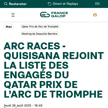
Rechercher
Aller
EN
Direct et Replays
au
contenu
principal
Qatar Prix de l'Arc de Triomphe
Plat
Meeting de Deauville Barrière
ARC RACES -
QUISISANA REJOINT
LA LISTE DES
ENGAGÉS DU
QATAR PRIX DE
L’ARC DE TRIOMPHE
Jeudi 28 août 2025 - 18:49