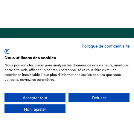
Politique de confidentialité
Nous utilisons des cookies
Nous pouvons les placer pour analyser les données de nos visiteurs, améliorer
15 Boulevard de Douaumont
notre site Web, afficher un contenu personnalisé et vous faire vivre une
75017 Paris
expérience inoubliable. Pour plus d'informations sur les cookies que nous
utilisons, ouvrez les paramètres.
01 49 10 20 29
Rechercher
Accepter tout
Refuser
Non, ajuster
L'entreprise
Mission France Galop