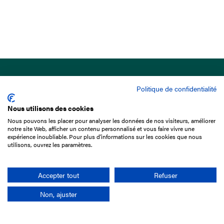
Politique de confidentialité
Nous utilisons des cookies
Nous pouvons les placer pour analyser les données de nos visiteurs, améliorer
15 Boulevard de Douaumont
notre site Web, afficher un contenu personnalisé et vous faire vivre une
75017 Paris
expérience inoubliable. Pour plus d'informations sur les cookies que nous
utilisons, ouvrez les paramètres.
01 49 10 20 29
Rechercher
Accepter tout
Refuser
Non, ajuster
L'entreprise