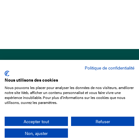
Politique de confidentialité
Nous utilisons des cookies
Nous pouvons les placer pour analyser les données de nos visiteurs, améliorer
15 Boulevard de Douaumont
notre site Web, afficher un contenu personnalisé et vous faire vivre une
75017 Paris
expérience inoubliable. Pour plus d'informations sur les cookies que nous
utilisons, ouvrez les paramètres.
01 49 10 20 29
Rechercher
Accepter tout
Refuser
Non, ajuster