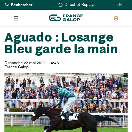
Rechercher
Aller
EN
Direct et Replays
au
contenu
principal
Aguado : Losange
Bleu garde la main
Dimanche 22 mai 2022 - 14:43
France Galop