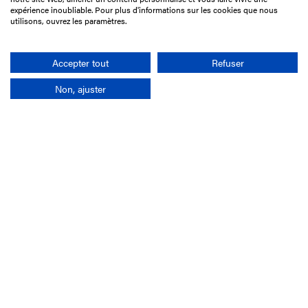
75017 Paris
expérience inoubliable. Pour plus d'informations sur les cookies que nous
utilisons, ouvrez les paramètres.
01 49 10 20 29
Rechercher
Accepter tout
Refuser
Non, ajuster
L'entreprise
Mission France Galop
Gouvernance
Baromètre du Galop
Comptes sociaux
Comprendre les courses
Docuthèque
Métiers
Offres d'emploi
Offres de stage
Appel d'offres