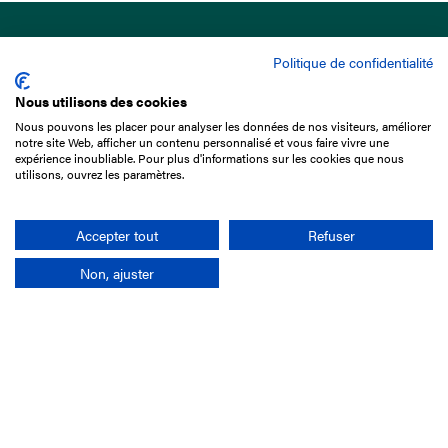
Politique de confidentialité
Nous utilisons des cookies
Nous pouvons les placer pour analyser les données de nos visiteurs, améliorer
15 Boulevard de Douaumont
notre site Web, afficher un contenu personnalisé et vous faire vivre une
75017 Paris
expérience inoubliable. Pour plus d'informations sur les cookies que nous
utilisons, ouvrez les paramètres.
01 49 10 20 29
Rechercher
Accepter tout
Refuser
Non, ajuster
L'entreprise
Mission France Galop
Gouvernance
Baromètre du Galop
Comptes sociaux