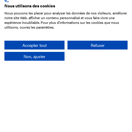
Nous utilisons des cookies
Nous pouvons les placer pour analyser les données de nos visiteurs, améliorer
15 Boulevard de Douaumont
notre site Web, afficher un contenu personnalisé et vous faire vivre une
75017 Paris
expérience inoubliable. Pour plus d'informations sur les cookies que nous
utilisons, ouvrez les paramètres.
01 49 10 20 29
Rechercher
Accepter tout
Refuser
Non, ajuster
L'entreprise
Mission France Galop
Gouvernance
Baromètre du Galop
Comptes sociaux
Comprendre les courses
Docuthèque
Métiers