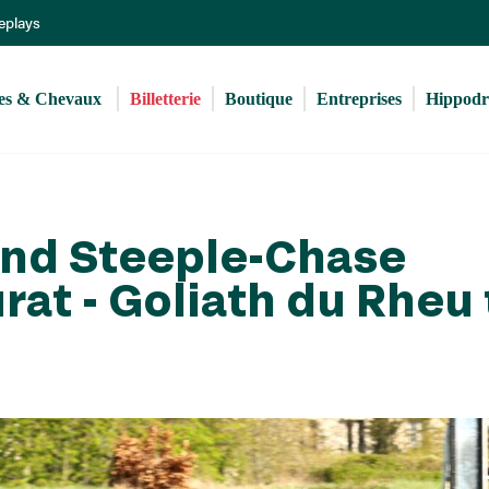
Aller
Replays
au
contenu
principal
s & Chevaux 
Billetterie
Boutique
Entreprises
Hippod
and Steeple-Chase
rat - Goliath du Rheu 