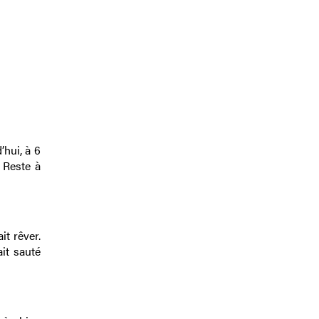
’hui, à 6
 Reste à
it rêver.
ait sauté