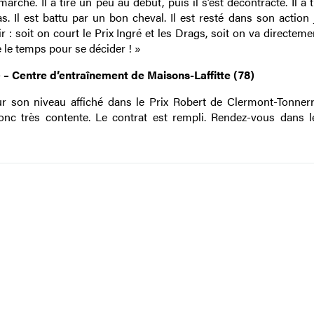
arche. Il a tiré un peu au début, puis il s’est décontracté. Il a 
as. Il est battu par un bon cheval. Il est resté dans son action
 : soit on court le Prix Ingré et les Drags, soit on va directeme
le temps pour se décider ! »
) – Centre d’entraînement de Maisons-Laffitte (78)
sur son niveau affiché dans le Prix Robert de Clermont-Tonner
 donc très contente. Le contrat est rempli. Rendez-vous dans 