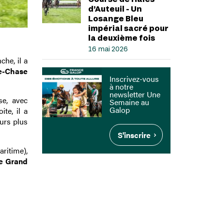
d’Auteuil - Un
Losange Bleu
impérial sacré pour
la deuxième fois
16 mai 2026
che, il a
le-Chase
Inscrivez-vous
à notre
newsletter Une
se, avec
Semaine au
Galop
te, il a
urs plus
S'inscrire
ritime),
le Grand