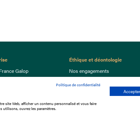
rise
Éthique et déontologie
France Galop
Nos engagements
ance
Lutte anti-dopage
Politique de confidentialité
e du Galop
Bien être equin
Accepter
 sociaux
Index Egalité Femmes-Hommes
re site Web, afficher un contenu personnalisé et vous faire
re les courses
Jeu responsable
s utilisons, ouvrez les paramètres.
que
'emploi
e stage