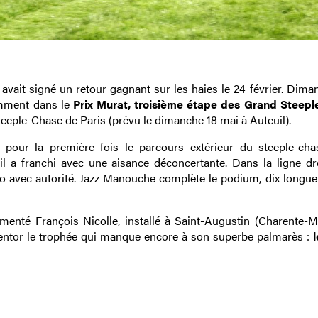
avait signé un retour gagnant sur les haies le 24 février. Diman
amment dans le
Prix Murat, troisième étape des Grand Steep
teeple-Chase de Paris (prévu le dimanche 18 mai à Auteuil).
pour la première fois le parcours extérieur du steeple-cha
il a franchi avec une aisance déconcertante. Dans la ligne droi
o avec autorité. Jazz Manouche complète le podium, dix longue
imenté François Nicolle, installé à Saint-Augustin (Charente-Ma
 mentor le trophée qui manque encore à son superbe palmarès :