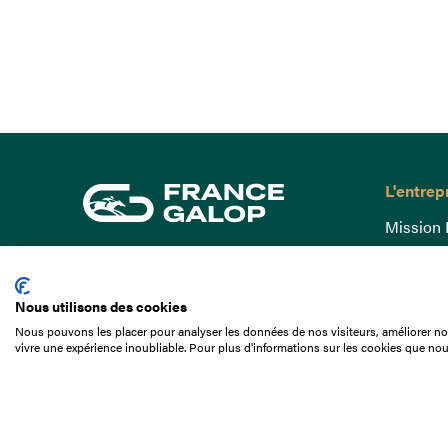
L'entrep
Mission 
Gouvern
15 Boulevard de Douaumont
Baromètr
75017 Paris
Nous utilisons des cookies
Comptes
01 49 10 20 29
Nous pouvons les placer pour analyser les données de nos visiteurs, améliorer not
Comprend
vivre une expérience inoubliable. Pour plus d'informations sur les cookies que nou
Rechercher
Docuthè
Métiers
Offres d
Offres d