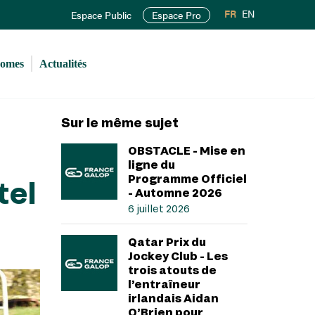
FR
EN
Espace Public
Espace Pro
romes
Actualités
Sur le même sujet
OBSTACLE - Mise en
ligne du
Programme Officiel
tel
- Automne 2026
6 juillet 2026
Qatar Prix du
Jockey Club - Les
trois atouts de
l’entraîneur
irlandais Aidan
O’Brien pour