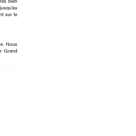
très bien
 jusqu’au
nt sur le
re. Nous
le Grand