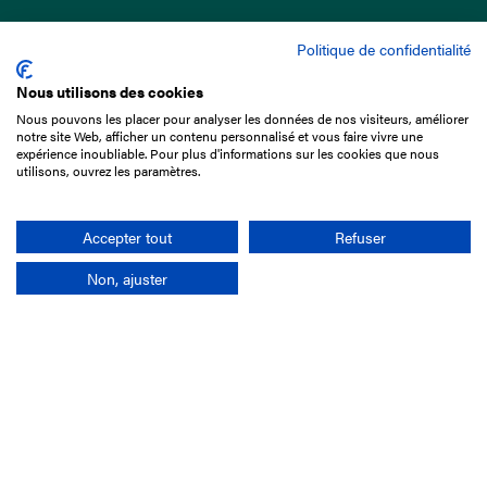
Politique de confidentialité
Nous utilisons des cookies
Nous pouvons les placer pour analyser les données de nos visiteurs, améliorer
15 Boulevard de Douaumont
notre site Web, afficher un contenu personnalisé et vous faire vivre une
75017 Paris
expérience inoubliable. Pour plus d'informations sur les cookies que nous
utilisons, ouvrez les paramètres.
01 49 10 20 29
Rechercher
Accepter tout
Refuser
Non, ajuster
L'entreprise
Mission France Galop
Gouvernance
Baromètre du Galop
Comptes sociaux
Comprendre les courses