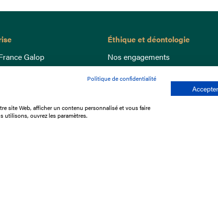
rise
Éthique et déontologie
France Galop
Nos engagements
ance
Lutte anti-dopage
Politique de confidentialité
e du Galop
Bien être equin
Accepter
 sociaux
Index Egalité Femmes-Hommes
re site Web, afficher un contenu personnalisé et vous faire
re les courses
Jeu responsable
s utilisons, ouvrez les paramètres.
que
'emploi
e stage
ffres
res