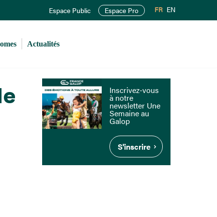
FR
EN
Espace Public
Espace Pro
romes
Actualités
de
Inscrivez-vous
à notre
newsletter Une
Semaine au
Galop
S'inscrire