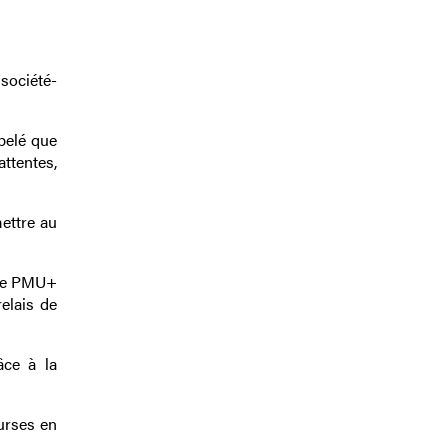
société-
pelé que
attentes,
ettre au
n de PMU+
relais de
âce à la
urses en