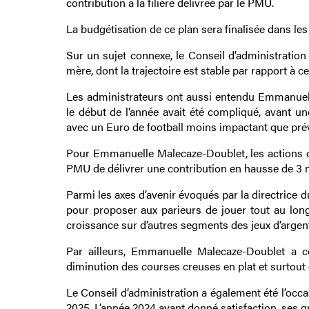
contribution à la filière délivrée par le PMU.
La budgétisation de ce plan sera finalisée dans le
Sur un sujet connexe, le Conseil d’administration
mère, dont la trajectoire est stable par rapport à ce
Les administrateurs ont aussi entendu Emmanuell
le début de l’année avait été compliqué, avant une
avec un Euro de football moins impactant que pré
Pour Emmanuelle Malecaze-Doublet, les actions q
PMU de délivrer une contribution en hausse de 3 m
Parmi les axes d’avenir évoqués par la directrice 
pour proposer aux parieurs de jouer tout au long d
croissance sur d’autres segments des jeux d’argent
Par ailleurs, Emmanuelle Malecaze-Doublet a co
diminution des courses creuses en plat et surtout
Le Conseil d’administration a également été l’occ
2025. L’année 2024 ayant donné satisfaction, ses 