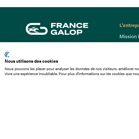
L'entrep
Mission 
Gouvern
15 Boulevard de Douaumont
Baromètr
75017 Paris
Nous utilisons des cookies
Comptes
01 49 10 20 29
Nous pouvons les placer pour analyser les données de nos visiteurs, améliorer not
Comprend
vivre une expérience inoubliable. Pour plus d'informations sur les cookies que nou
Rechercher
Docuthè
Métiers
Offres d
Offres d
Appel d'o
Partenai