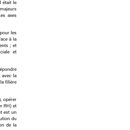
était le
 majeurs
Les axes
pour les
ace à la
nts ; et
ciale et
 répondre
 avec la
a filière
), opérer
r RH) et
t est un
tution du
on de la