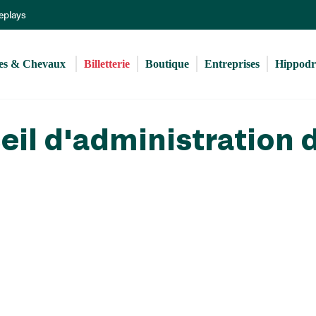
Aller
Replays
au
contenu
principal
s & Chevaux 
Billetterie
Boutique
Entreprises
Hippod
seil d'administration 