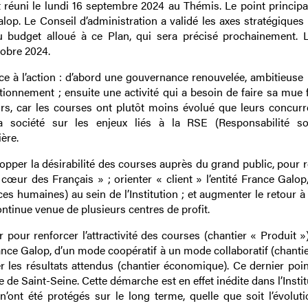
 réuni le lundi 16 septembre 2024 au Thémis. Le point principal 
alop. Le Conseil d’administration a validé les axes stratégiques
u budget alloué à ce Plan, qui sera précisé prochainement. 
tobre 2024.
ce à l’action : d’abord une gouvernance renouvelée, ambitieuse 
ionnement ; ensuite une activité qui a besoin de faire sa mue f
irs, car les courses ont plutôt moins évolué que leurs concurre
 société sur les enjeux liés à la RSE (Responsabilité so
ère.
velopper la désirabilité des courses auprès du grand public, pour
œur des Français » ; orienter « client » l’entité France Galop,
humaines) au sein de l’Institution ; et augmenter le retour à l
ontinue venue de plusieurs centres de profit.
 pour renforcer l’attractivité des courses (chantier « Produit »
nce Galop, d’un mode coopératif à un mode collaboratif (chantie
r les résultats attendus (chantier économique). Ce dernier poin
e Saint-Seine. Cette démarche est en effet inédite dans l’Insti
ont été protégés sur le long terme, quelle que soit l’évoluti