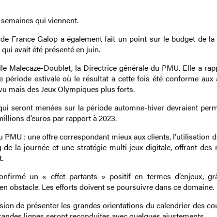
s semaines qui viennent.
 de France Galop a également fait un point sur le budget de la 
 qui avait été présenté en juin.
e Malecaze-Doublet, la Directrice générale du PMU. Elle a rap
 période estivale où le résultat a cette fois été conforme aux 
vu mais des Jeux Olympiques plus forts.
ui seront menées sur la période automne-hiver devraient perm
illions d’euros par rapport à 2023.
du PMU : une offre correspondant mieux aux clients, l’utilisatio
e la journée et une stratégie multi jeux digitale, offrant des 
.
nfirmé un « effet partants » positif en termes d’enjeux, gr
 en obstacle. Les efforts doivent se poursuivre dans ce domaine.
asion de présenter les grandes orientations du calendrier des co
grandes lignes seront reconduites avec quelques ajustements.