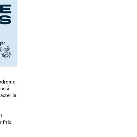
ppodrome
aussi
acrer la
t
r Prix