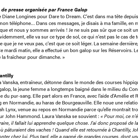
e de presse organisée par France Galop
e Diane Longines pour Dare to Dream. C'est dans ma tête depui
 mon téléphone… Dans ces messages, je disais à ma famille, en 
que et nous y sommes arrivés ! Je ne suis pas sûr que ce soit u
idemment, elle va sur ce type de sol, ce qui n'est pas le cas de t
 que je ne veux pas, c'est que ce soit léger. La semaine dernière,
Ce mardi matin, elle a effectué un bon galop sur les Réservoirs. L
e la fraîcheur pour dimanche. »
ntilly
ura Vanska, entraîneur, détonne dans le monde des courses hippiq
e galop, la jeune femme a longtemps baigné dans le milieu du Co
 du pur-sang. Elle part alors en France, avec l’aide d’Amélie et 
g en Normandie, au haras de Bourgeauville. Elle noue une relati
rah Lynx, venue au repos en Normandie parce qu’elle montrait tr
aîneur John Hammond. Laura Vanska se souvient :
« Pour moi, ce n’é
ire, il fallait lui apprendre quelque chose. J’ai donc proposé de l
 où pâturaient des vaches ! Quand elle est retournée à Chantilly, J
onter chez lui. Plus tard, elle a gagné de grandes courses, dont un