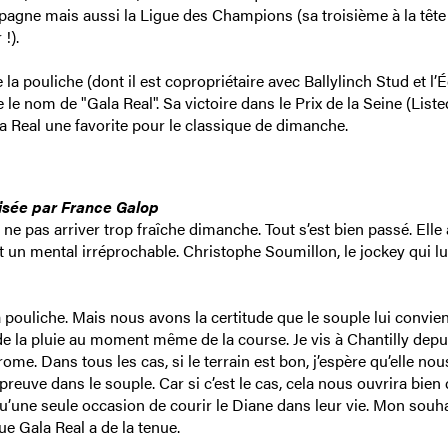
spagne mais aussi la Ligue des Champions (sa troisième à la tête
!).
a pouliche (dont il est copropriétaire avec Ballylinch Stud et l’É
e nom de "Gala Real". Sa victoire dans le Prix de la Seine (Liste
la Real une favorite pour le classique de dimanche.
nisée par France Galop
r ne pas arriver trop fraîche dimanche. Tout s’est bien passé. Elle
un mental irréprochable. Christophe Soumillon, le jockey qui lu
 pouliche. Mais nous avons la certitude que le souple lui convient.
it de la pluie au moment même de la course. Je vis à Chantilly depu
ome. Dans tous les cas, si le terrain est bon, j’espère qu’elle nou
 preuve dans le souple. Car si c’est le cas, cela nous ouvrira bien
u’une seule occasion de courir le Diane dans leur vie. Mon souhai
ue Gala Real a de la tenue.