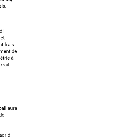
ls.
di
 et
t frais
ément de
étrie à
rrait
all aura
 de
adrid,