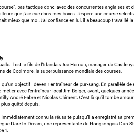
 "course", pas tactique donc, avec des concurrentes anglaises et 
eilleure que j’aie eue dans mes boxes. J’espère une course sélect
ît mieux que moi. J’ai confiance en lui, il a beaucoup travaillé la
ly
alle. Il est le fils de l’Irlandais Joe Hernon, manager de Castleh
alons de Coolmore, la superpuissance mondiale des courses.
qu’un objectif : devenir entraîneur de pur-sang. En parallèle de 
e métier avec l’entraîneur local Jim Bolger, avant, quelques anné
antilly André Fabre et Nicolas Clément. C'est là qu'il tombe amou
 plus quitté depuis.
immédiatement connu la réussite puisqu’il a enregistré sa prem
délègue Dare to Dream, une représentante du Hongkongais Dun S
e 1.