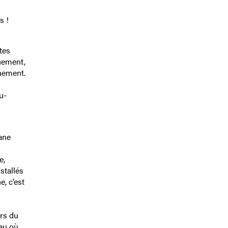
s !
tes
înement,
înement.
u-
iane
e,
stallés
e, c’est
urs du
au où,