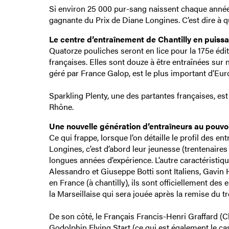
Si environ 25 000 pur-sang naissent chaque année 
gagnante du Prix de Diane Longines. C’est dire à qu
Le centre d’entraînement de Chantilly en puissa
Quatorze pouliches seront en lice pour la 175e éd
françaises. Elles sont douze à être entraînées sur n
géré par France Galop, est le plus important d’Eur
Sparkling Plenty, une des partantes françaises, es
Rhône.
Une nouvelle génération d’entraîneurs au pouvoi
Ce qui frappe, lorsque l’on détaille le profil des 
Longines, c’est d’abord leur jeunesse (trentenair
longues années d’expérience. L’autre caractéristiqu
Alessandro et Giuseppe Botti sont Italiens, Gavin
en France (à chantilly), ils sont officiellement des
la Marseillaise qui sera jouée après la remise du t
De son côté, le Français Francis-Henri Graffard (C
Godolphin Flying Start (ce qui est également le c