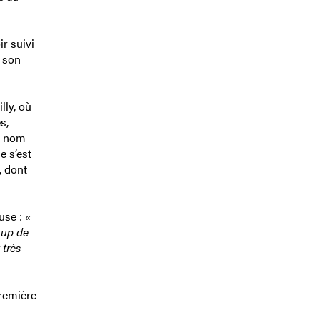
ir suivi
à son
lly, où
s,
Le nom
e s’est
, dont
use :
«
oup de
 très
première