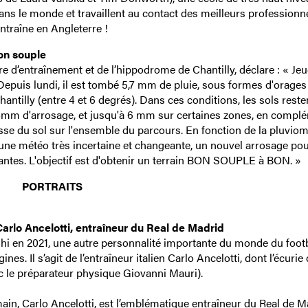
ans le monde et travaillent au contact des meilleurs professionne
ntraîne en Angleterre !
on souple
d’entraînement et de l’hippodrome de Chantilly, déclare : « Jeu
epuis lundi, il est tombé 5,7 mm de pluie, sous formes d'orages
antilly (entre 4 et 6 degrés). Dans ces conditions, les sols resten
 4mm d'arrosage, et jusqu'à 6 mm sur certaines zones, en compl
se du sol sur l'ensemble du parcours. En fonction de la pluviom
n d'une météo très incertaine et changeante, un nouvel arrosage pou
fisantes. L'objectif est d'obtenir un terrain BON SOUPLE à BON. »
PORTRAITS
rlo Ancelotti, entraîneur du Real de Madrid
i en 2021, une autre personnalité importante du monde du footb
es. Il s’agit de l’entraîneur italien Carlo Ancelotti, dont l’écurie
ec le préparateur physique Giovanni Mauri).
n, Carlo Ancelotti, est l’emblématique entraîneur du Real de M