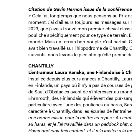
Citation de Gavin Hernon issue de la conférenc
« Cela fait longtemps que nous pensons au Prix d
moment. J'ai d'ailleurs toujours les messages sur
2023, que j'avais trouvé mon premier cheval classi
pouliche spécifiquement pour ce type de terrain. Év
monde. Mais un terrain bon-souple, c'est parfait. Ce
avait bien travaillé sur l'hippodrome de Chantilly. 
suivants, nous levons le pied afin qu'elle prenne d
CHANTILLY
L’entraîneur Laura Vanska, une Finlandaise à Cha
Installée depuis plusieurs années à Chantilly, La
en Finlande, un pays où il n’y a pas de courses d
de Saut d’Obstacles avant de s’intéresser au monde
Ehrnrooth, des Finlandais qui élèvent des pur-san
particulière avec l’une des pouliches du haras, Sa
caractère à Chantilly, dans les écuries de l’entr
une bonne raison pour la mettre au repos ! Au contra
au haras, et je l’ai travaillée dans un paddock plat,
Hammond était très content, et il m’a invitée à la m