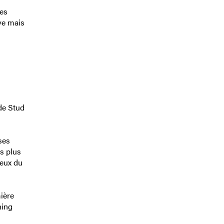
des
ive mais
yde Stud
ses
es plus
reux du
ière
hing