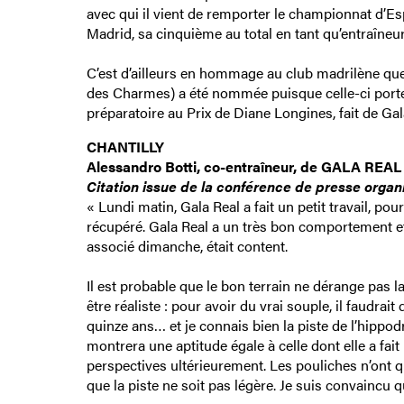
avec qui il vient de remporter le championnat d’E
Madrid, sa cinquième au total en tant qu’entraîneur 
C’est d’ailleurs en hommage au club madrilène que l
des Charmes) a été nommée puisque celle-ci porte l
préparatoire au Prix de Diane Longines, fait de Ga
CHANTILLY
Alessandro Botti, co-entraîneur, de GALA REAL
Citation issue de la conférence de presse orga
« Lundi matin, Gala Real a fait un petit travail, pou
récupéré. Gala Real a un très bon comportement et 
associé dimanche, était content.
Il est probable que le bon terrain ne dérange pas la
être réaliste : pour avoir du vrai souple, il faudra
quinze ans… et je connais bien la piste de l’hippodr
montrera une aptitude égale à celle dont elle a fait
perspectives ultérieurement. Les pouliches n’ont q
que la piste ne soit pas légère. Je suis convaincu q