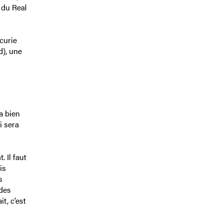
 du Real
curie
d), une
 a bien
i sera
 Il faut
is
s
 des
t, c’est