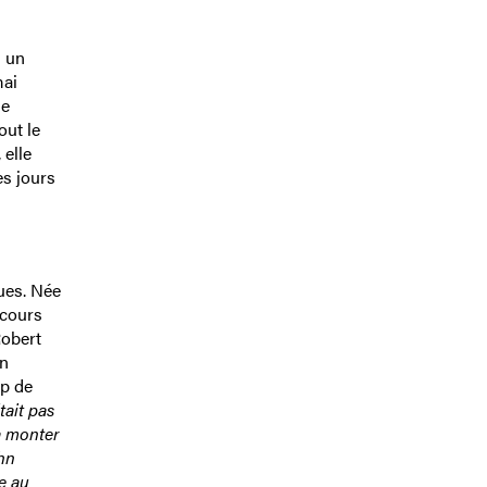
s un
mai
ne
out le
 elle
es jours
ues. Née
ncours
Robert
on
op de
tait pas
a monter
ohn
e au