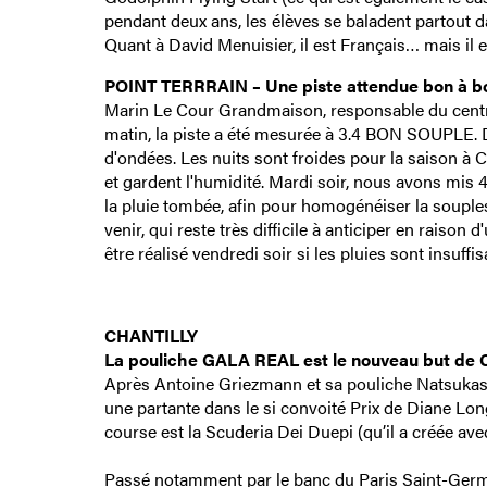
pendant deux ans, les élèves se baladent partout d
Quant à David Menuisier, il est Français… mais il e
POINT TERRRAIN – Une piste attendue bon à b
Marin Le Cour Grandmaison, responsable du centre 
matin, la piste a été mesurée à 3.4 BON SOUPLE. D
d'ondées. Les nuits sont froides pour la saison à Ch
et gardent l'humidité. Mardi soir, nous avons mis
la pluie tombée, afin pour homogénéiser la souples
venir, qui reste très difficile à anticiper en raiso
être réalisé vendredi soir si les pluies sont insuf
CHANTILLY
La pouliche GALA REAL est le nouveau but de Ca
Après Antoine Griezmann et sa pouliche Natsukash
une partante dans le si convoité Prix de Diane Longin
course est la Scuderia Dei Duepi (qu’il a créée av
Passé notamment par le banc du Paris Saint-Germai