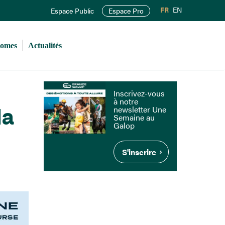
FR
EN
Espace Public
Espace Pro
romes
Actualités
Inscrivez-vous
à notre
newsletter Une
la
Semaine au
Galop
S'inscrire