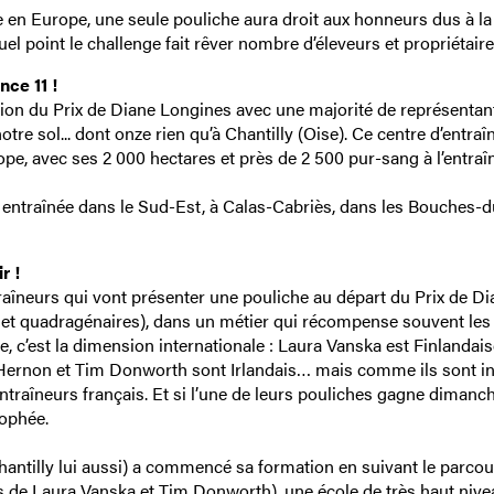
en Europe, une seule pouliche aura droit aux honneurs dus à la
el point le challenge fait rêver nombre d’éleveurs et propriétaire
nce 11 !
ition du Prix de Diane Longines avec une majorité de représentan
otre sol... dont onze rien qu’à Chantilly (Oise). Ce centre d’entra
ope, avec ses 2 000 hectares et près de 2 500 pur-sang à l’entra
t entraînée dans le Sud-Est, à Calas-Cabriès, dans les Bouches-d
r !
entraîneurs qui vont présenter une pouliche au départ du Prix de D
es et quadragénaires), dans un métier qui récompense souvent les
e, c’est la dimension internationale : Laura Vanska est Finlandais
 Hernon et Tim Donworth sont Irlandais… mais comme ils sont in
 entraîneurs français. Et si l’une de leurs pouliches gagne dimanch
rophée.
hantilly lui aussi) a commencé sa formation en suivant le parco
as de Laura Vanska et Tim Donworth), une école de très haut nive