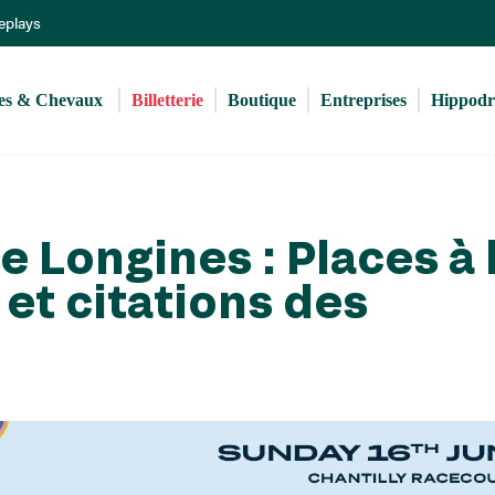
Aller
Replays
au
contenu
principal
s & Chevaux 
Billetterie
Boutique
Entreprises
Hippod
e Longines : Places à 
 et citations des