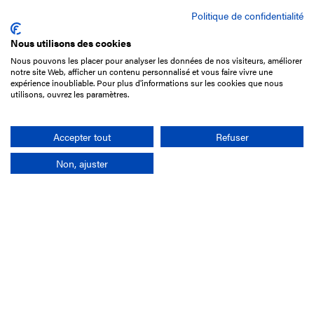
Politique de confidentialité
Nous utilisons des cookies
Nous pouvons les placer pour analyser les données de nos visiteurs, améliorer
15 Boulevard de Douaumont
notre site Web, afficher un contenu personnalisé et vous faire vivre une
75017 Paris
expérience inoubliable. Pour plus d'informations sur les cookies que nous
utilisons, ouvrez les paramètres.
01 49 10 20 29
Rechercher
Accepter tout
Refuser
Non, ajuster
L'entreprise
Mission France Galop
Gouvernance
Baromètre du Galop
Comptes sociaux
Comprendre les courses
Docuthèque