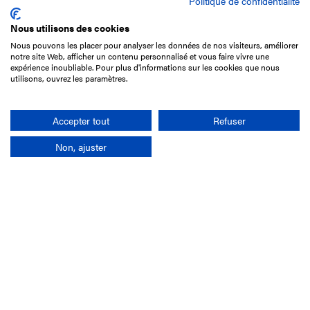
Politique de confidentialité
Nous utilisons des cookies
Nous pouvons les placer pour analyser les données de nos visiteurs, améliorer
15 Boulevard de Douaumont
notre site Web, afficher un contenu personnalisé et vous faire vivre une
75017 Paris
expérience inoubliable. Pour plus d'informations sur les cookies que nous
utilisons, ouvrez les paramètres.
+33 1 49 10 20 29
Search
Accepter tout
Refuser
Non, ajuster
Company
France-Galop Mission
Governance
Baromètre du Galop
Social account
Understand the races
Document Library
Our jobs