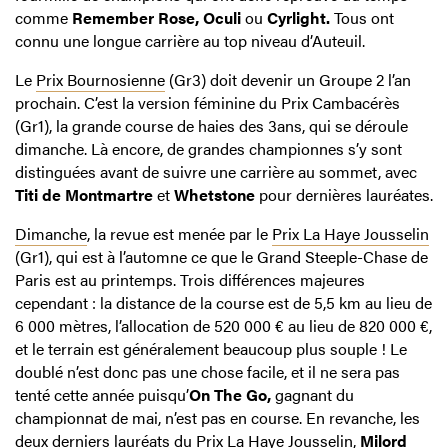
comme
Remember Rose, Oculi
ou
Cyrlight.
Tous ont
connu une longue carrière au top niveau d’Auteuil.
Le
Prix Bournosienne
(Gr3) doit devenir un Groupe 2 l’an
prochain. C’est la version féminine du Prix Cambacérès
(Gr1), la grande course de haies des 3ans, qui se déroule
dimanche. Là encore, de grandes championnes s’y sont
distinguées avant de suivre une carrière au sommet, avec
Titi de Montmartre
et
Whetstone
pour dernières lauréates.
Dimanche
, la revue est menée par le
Prix La Haye Jousselin
(Gr1), qui est à l’automne ce que le Grand Steeple-Chase de
Paris est au printemps. Trois différences majeures
cependant : la distance de la course est de 5,5 km au lieu de
6 000 mètres, l’allocation de 520 000 € au lieu de 820 000 €,
et le terrain est généralement beaucoup plus souple ! Le
doublé n’est donc pas une chose facile, et il ne sera pas
tenté cette année puisqu’
On The Go,
gagnant du
championnat de mai, n’est pas en course. En revanche, les
deux derniers lauréats du Prix La Haye Jousselin,
Milord