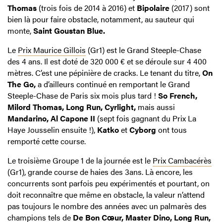
Thomas
(trois fois de 2014 à 2016) et
Bipolaire
(2017) sont
bien là pour faire obstacle, notamment, au sauteur qui
monte,
Saint Goustan Blue.
Le
Prix Maurice Gillois
(Gr1) est le Grand Steeple-Chase
des 4 ans. Il est doté de 320 000 € et se déroule sur 4 400
mètres. C’est une pépinière de cracks. Le tenant du titre,
On
The Go,
a d’ailleurs continué en remportant le Grand
Steeple-Chase de Paris six mois plus tard !
So French,
Milord Thomas, Long Run, Cyrlight,
mais aussi
Mandarino, Al Capone II
(sept fois gagnant du Prix La
Haye Jousselin ensuite !),
Katko
et
Cyborg
ont tous
remporté cette course.
Le troisième Groupe 1 de la journée est le
Prix Cambacérès
(Gr1), grande course de haies des 3ans. Là encore, les
concurrents sont parfois peu expérimentés et pourtant, on
doit reconnaître que même en obstacle, la valeur n’attend
pas toujours le nombre des années avec un palmarès des
champions tels de
De Bon Cœur, Master Dino, Long Run,