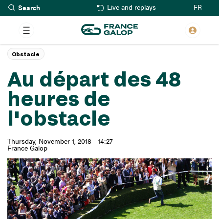
Search
Skip
FR
Live and replays
to
main
content
Obstacle
Au départ des 48
heures de
l'obstacle
Thursday, November 1, 2018 - 14:27
France Galop