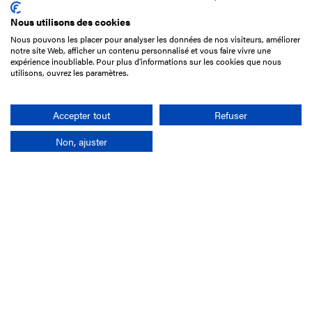
Nous utilisons des cookies
Nous pouvons les placer pour analyser les données de nos visiteurs, améliorer
15 Boulevard de Douaumont
notre site Web, afficher un contenu personnalisé et vous faire vivre une
75017 Paris
expérience inoubliable. Pour plus d'informations sur les cookies que nous
utilisons, ouvrez les paramètres.
+33 1 49 10 20 29
Search
Accepter tout
Refuser
Non, ajuster
Company
France-Galop Mission
Governance
Baromètre du Galop
Social account
Understand the races
Document Library
Our jobs