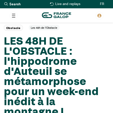
Search
Skip
FR
Live and replays
to
main
content
Les 48h de l'Obstacle
Obstacle
LES 48H DE
L'OBSTACLE :
l'hippodrome
d'Auteuil se
métamorphose
pour un week-end
inédit à la
montagne !