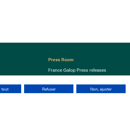
Press Room
France Galop Press releases
 tout
Refuser
Non, ajuster