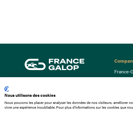
Compan
France-G
Governa
15 Boulevard de Douaumont
Baromètr
75017 Paris
Nous utilisons des cookies
Social a
+33 1 49 10 20 29
Nous pouvons les placer pour analyser les données de nos visiteurs, améliorer not
Understa
vivre une expérience inoubliable. Pour plus d'informations sur les cookies que nou
Search
Documen
Our jobs
Job offer