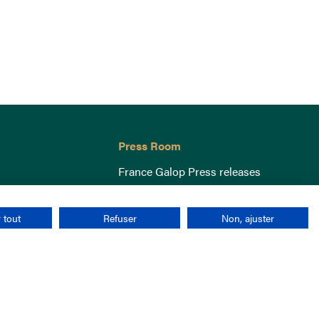
Press Room
France Galop Press releases
 tout
Refuser
Non, ajuster