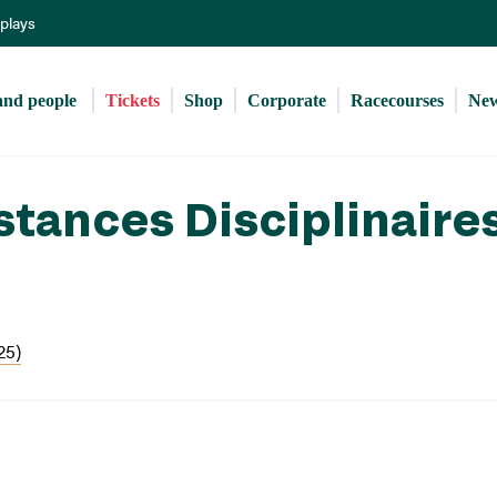
Skip
eplays
to
main
content
and people 
Tickets
Shop
Corporate
Racecourses
Ne
stances Disciplinaire
25)