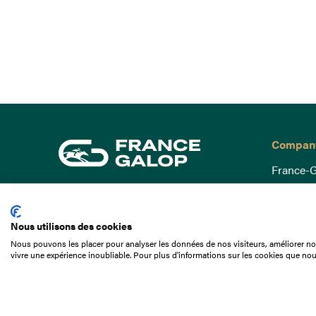
Compan
France-G
Governa
15 Boulevard de Douaumont
Baromètr
75017 Paris
Nous utilisons des cookies
Social a
+33 1 49 10 20 29
Nous pouvons les placer pour analyser les données de nos visiteurs, améliorer not
Understa
vivre une expérience inoubliable. Pour plus d'informations sur les cookies que nou
Search
Documen
Our jobs
Job offer