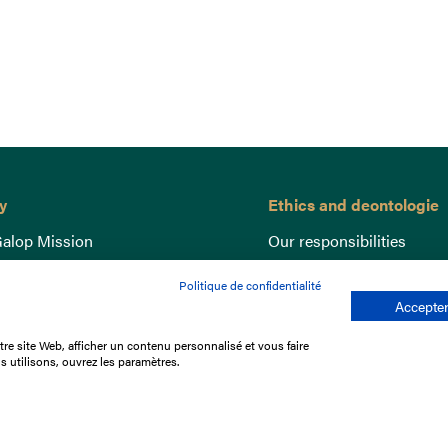
y
Ethics and deontologie
alop Mission
Our responsibilities
nce
Lutte anti-dopage
Politique de confidentialité
e du Galop
Equine Welfare
Accepter
ccount
Gender Equality
re site Web, afficher un contenu personnalisé et vous faire
nd the races
Responsible speculation
s utilisons, ouvrez les paramètres.
t Library
s