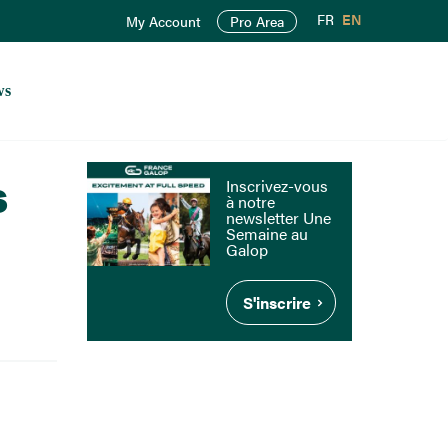
FR
EN
My Account
Pro Area
ws
s
Inscrivez-vous
à notre
newsletter Une
Semaine au
Galop
S'inscrire