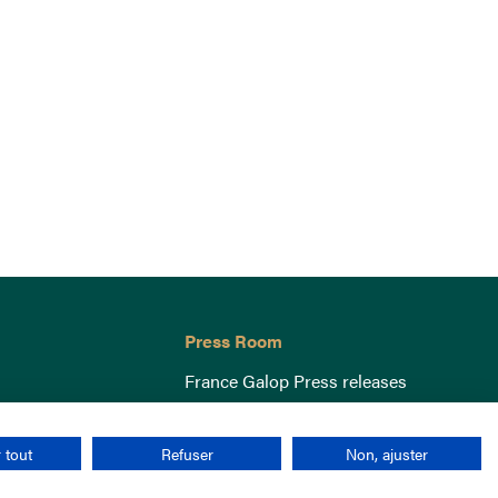
Press Room
France Galop Press releases
 tout
Refuser
Non, ajuster