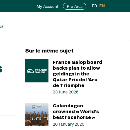
FR
EN
My Account
Pro Area
ws
Sur le même sujet
France Galop board
s
backs plan to allow
geldings in the
Qatar Prix de l’Arc
de Triomphe
23 June 2026
Calandagan
crowned « World’s
best racehorse »
20 January 2026