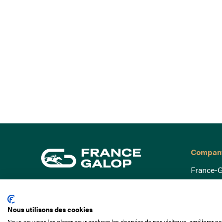
Compan
France-G
Governa
15 Boulevard de Douaumont
Baromètr
75017 Paris
Nous utilisons des cookies
Social a
+33 1 49 10 20 29
Nous pouvons les placer pour analyser les données de nos visiteurs, améliorer not