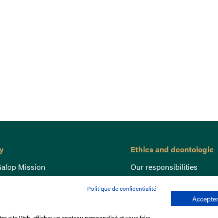
y
Ethics and deontologie
alop Mission
Our responsibilities
nce
Lutte anti-dopage
Politique de confidentialité
e du Galop
Equine Welfare
Accepter
ccount
Gender Equality
re site Web, afficher un contenu personnalisé et vous faire