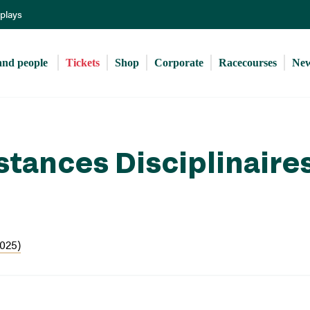
Skip
eplays
to
main
content
and people 
Tickets
Shop
Corporate
Racecourses
Ne
stances Disciplinaire
2025)