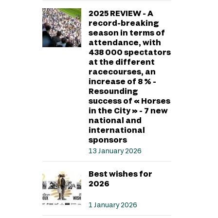
2025 REVIEW - A
record-breaking
season in terms of
attendance, with
438 000 spectators
at the different
racecourses, an
increase of 8 % -
Resounding
success of « Horses
in the City » - 7 new
national and
international
sponsors
13 January 2026
Best wishes for
2026
1 January 2026