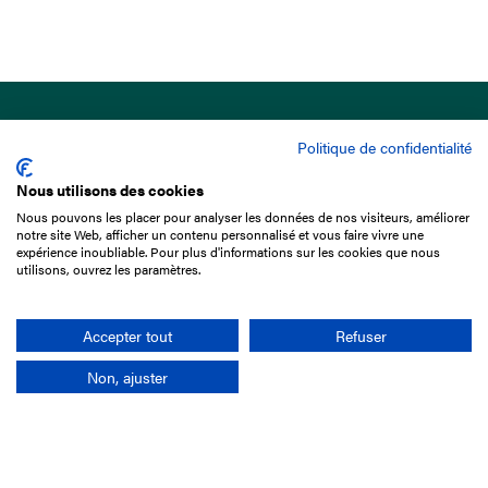
Politique de confidentialité
Nous utilisons des cookies
Nous pouvons les placer pour analyser les données de nos visiteurs, améliorer
15 Boulevard de Douaumont
notre site Web, afficher un contenu personnalisé et vous faire vivre une
75017 Paris
expérience inoubliable. Pour plus d'informations sur les cookies que nous
utilisons, ouvrez les paramètres.
+33 1 49 10 20 29
Search
Accepter tout
Refuser
Non, ajuster
Company
France-Galop Mission
Governance