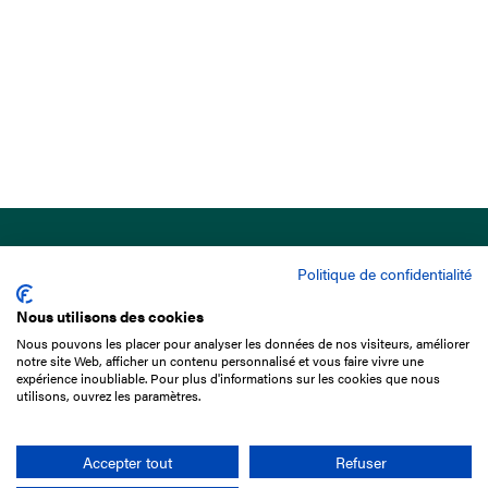
Politique de confidentialité
Nous utilisons des cookies
Nous pouvons les placer pour analyser les données de nos visiteurs, améliorer
15 Boulevard de Douaumont
notre site Web, afficher un contenu personnalisé et vous faire vivre une
75017 Paris
expérience inoubliable. Pour plus d'informations sur les cookies que nous
utilisons, ouvrez les paramètres.
+33 1 49 10 20 29
Search
Accepter tout
Refuser