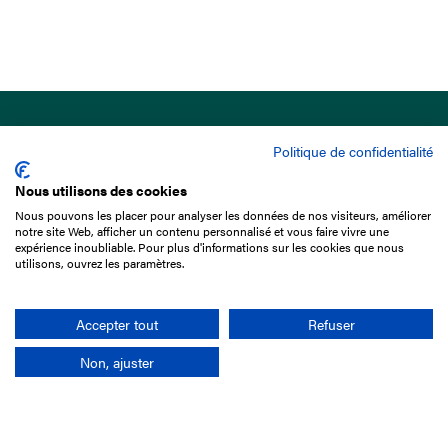
Politique de confidentialité
Nous utilisons des cookies
Nous pouvons les placer pour analyser les données de nos visiteurs, améliorer
15 Boulevard de Douaumont
notre site Web, afficher un contenu personnalisé et vous faire vivre une
75017 Paris
expérience inoubliable. Pour plus d'informations sur les cookies que nous
utilisons, ouvrez les paramètres.
+33 1 49 10 20 29
Search
Accepter tout
Refuser
Non, ajuster
Company
France-Galop Mission