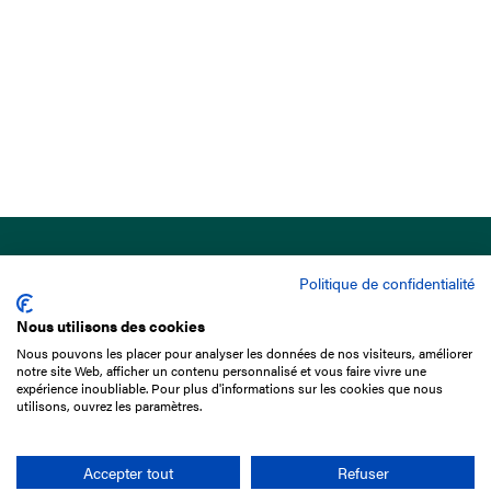
Politique de confidentialité
Nous utilisons des cookies
Nous pouvons les placer pour analyser les données de nos visiteurs, améliorer
15 Boulevard de Douaumont
notre site Web, afficher un contenu personnalisé et vous faire vivre une
75017 Paris
expérience inoubliable. Pour plus d'informations sur les cookies que nous
utilisons, ouvrez les paramètres.
+33 1 49 10 20 29
Search
Accepter tout
Refuser