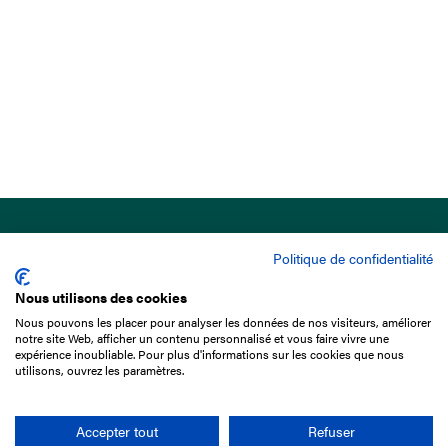
Politique de confidentialité
Nous utilisons des cookies
Nous pouvons les placer pour analyser les données de nos visiteurs, améliorer
15 Boulevard de Douaumont
notre site Web, afficher un contenu personnalisé et vous faire vivre une
75017 Paris
expérience inoubliable. Pour plus d'informations sur les cookies que nous
utilisons, ouvrez les paramètres.
+33 1 49 10 20 29
Search
Accepter tout
Refuser