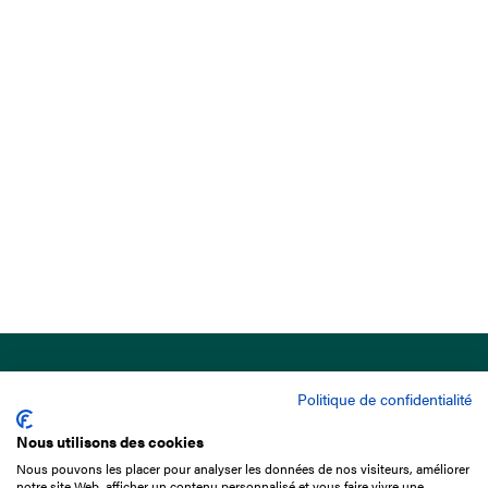
Politique de confidentialité
Nous utilisons des cookies
Nous pouvons les placer pour analyser les données de nos visiteurs, améliorer
15 Boulevard de Douaumont
notre site Web, afficher un contenu personnalisé et vous faire vivre une