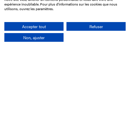
75017 Paris
expérience inoubliable. Pour plus d'informations sur les cookies que nous
utilisons, ouvrez les paramètres.
+33 1 49 10 20 29
Search
Accepter tout
Refuser
Non, ajuster
Company
France-Galop Mission
Governance
Baromètre du Galop
Social account
Understand the races
Document Library
Our jobs
Job offers
Internship offers
Appel d'offres