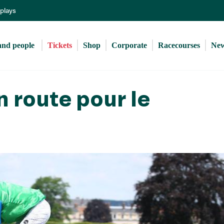
Skip
eplays
to
main
content
and people 
Tickets
Shop
Corporate
Racecourses
Ne
n route pour le