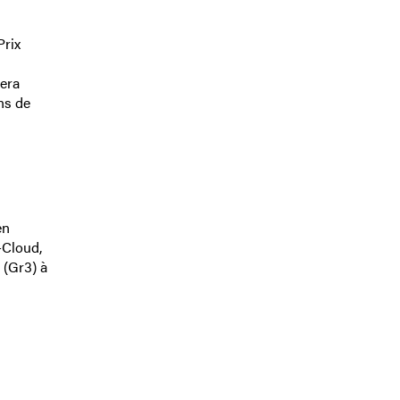
Prix
tera
ns de
en
-Cloud,
 (Gr3) à