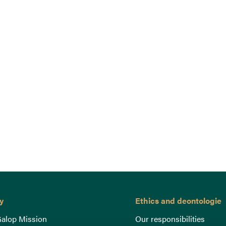
y
Ethics and deontologie
alop Mission
Our responsibilities