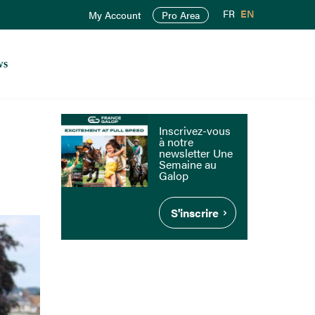
FR
EN
My Account
Pro Area
ws
Inscrivez-vous
à notre
newsletter Une
Semaine au
Galop
S'inscrire