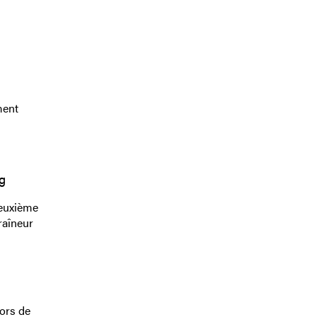
ment
g
deuxième
raîneur
lors de