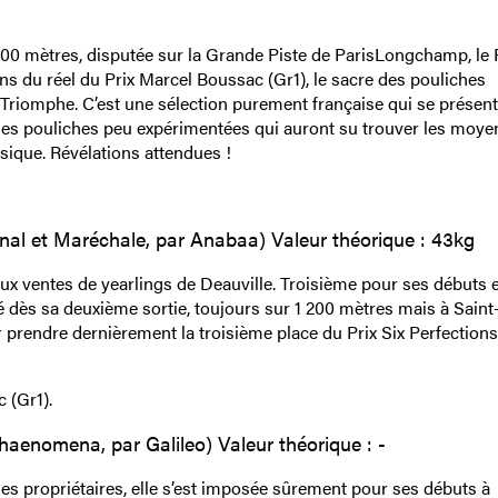
600 mètres, disputée sur la Grande Piste de ParisLongchamp, le 
ns du réel du Prix Marcel Boussac (Gr1), le sacre des pouliches
Triomphe. C’est une sélection purement française qui se présen
es pouliches peu expérimentées qui auront su trouver les moye
ssique. Révélations attendues !
al et Maréchale, par Anabaa) Valeur théorique : 43kg
 aux ventes de yearlings de Deauville. Troisième pour ses débuts 
sé dès sa deuxième sortie, toujours sur 1 200 mètres mais à Saint
ur prendre dernièrement la troisième place du Prix Six Perfections
 (Gr1).
haenomena, par Galileo) Valeur théorique : -
ses propriétaires, elle s’est imposée sûrement pour ses débuts à