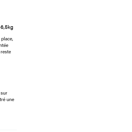
46,5kg
 place,
ntée
 reste
 sur
tré une