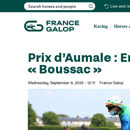
Search
Live and r
Racing
Horses 
Prix d’Aumale : E
« Boussac »
Wednesday, September 9, 2020 - 12:11
France Galop