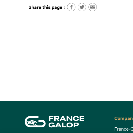
Share this page :
Compan
France-G