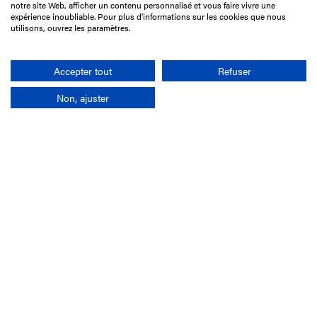
notre site Web, afficher un contenu personnalisé et vous faire vivre une
75017 Paris
expérience inoubliable. Pour plus d'informations sur les cookies que nous
utilisons, ouvrez les paramètres.
+33 1 49 10 20 29
Search
Accepter tout
Refuser
Non, ajuster
Company
France-Galop Mission
Governance
Baromètre du Galop
Social account
Understand the races
Document Library
Our jobs
Job offers
Internship offers