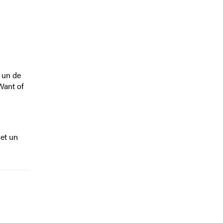
 un de
Want of
 et un