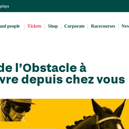
Skip
eplays
to
main
content
and people 
Tickets
Shop
Corporate
Racecourses
Ne
e l’Obstacle à
vre depuis chez vous