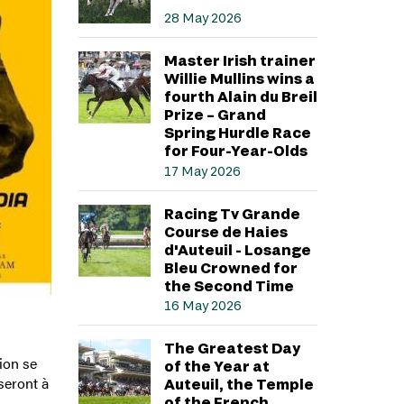
28 May 2026
Master Irish trainer
Willie Mullins wins a
fourth Alain du Breil
Prize – Grand
Spring Hurdle Race
for Four-Year-Olds
17 May 2026
Racing Tv Grande
Course de Haies
d'Auteuil - Losange
Bleu Crowned for
the Second Time
16 May 2026
The Greatest Day
ion se
of the Year at
seront à
Auteuil, the Temple
of the French