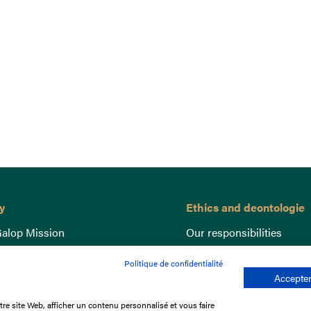
y
Ethics and deontologie
alop Mission
Our responsibilities
nce
Lutte anti-dopage
Politique de confidentialité
e du Galop
Equine Welfare
Accepter
ccount
Gender Equality
re site Web, afficher un contenu personnalisé et vous faire
nd the races
Responsible speculation