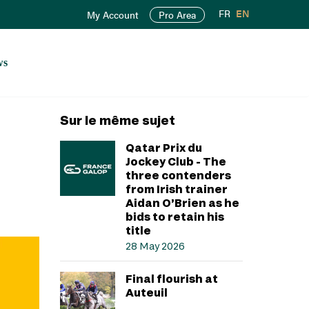
FR
EN
My Account
Pro Area
ws
Sur le même sujet
Qatar Prix du
Jockey Club - The
three contenders
from Irish trainer
Aidan O’Brien as he
bids to retain his
title
28 May 2026
Final flourish at
Auteuil