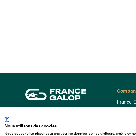
Compan
France-G
Governa
15 Boulevard de Douaumont
Baromètr
75017 Paris
Nous utilisons des cookies
Social a
+33 1 49 10 20 29
Nous pouvons les placer pour analyser les données de nos visiteurs, améliorer not
Understa