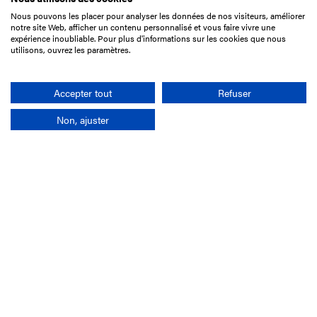
Nous pouvons les placer pour analyser les données de nos visiteurs, améliorer
15 Boulevard de Douaumont
notre site Web, afficher un contenu personnalisé et vous faire vivre une
75017 Paris
expérience inoubliable. Pour plus d'informations sur les cookies que nous
utilisons, ouvrez les paramètres.
+33 1 49 10 20 29
Search
Accepter tout
Refuser
Non, ajuster
Company
France-Galop Mission
Governance
Baromètre du Galop
Social account
Understand the races
Document Library
Our jobs
Job offers