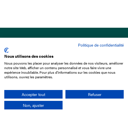
Politique de confidentialité
Nous utilisons des cookies
Nous pouvons les placer pour analyser les données de nos visiteurs, améliorer
15 Boulevard de Douaumont
notre site Web, afficher un contenu personnalisé et vous faire vivre une
75017 Paris
expérience inoubliable. Pour plus d'informations sur les cookies que nous
utilisons, ouvrez les paramètres.
+33 1 49 10 20 29
Search
Accepter tout
Refuser
Non, ajuster
Company
France-Galop Mission