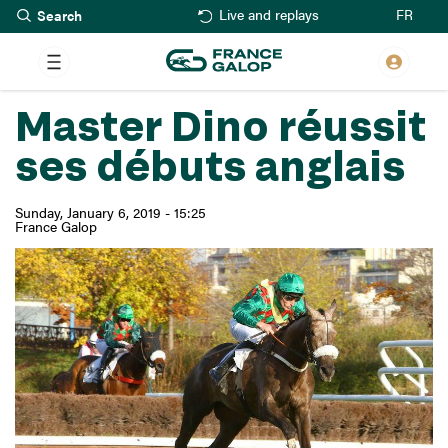
Search
Skip
FR
Live and replays
to
main
content
Master Dino réussit
ses débuts anglais
Sunday, January 6, 2019 - 15:25
France Galop