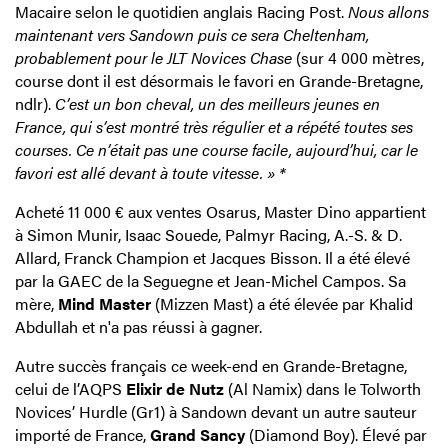
Macaire selon le quotidien anglais Racing Post.
Nous allons
maintenant vers Sandown puis ce sera Cheltenham,
probablement pour le JLT Novices Chase
(sur 4 000 mètres,
course dont il est désormais le favori en Grande-Bretagne,
ndlr).
C’est un bon cheval, un des meilleurs jeunes en
France, qui s’est montré très régulier et a répété toutes ses
courses. Ce n’était pas une course facile, aujourd’hui, car le
favori est allé devant à toute vitesse. » *
Acheté 11 000 € aux ventes Osarus, Master Dino appartient
à Simon Munir, Isaac Souede, Palmyr Racing, A.-S. & D.
Allard, Franck Champion et Jacques Bisson. Il a été élevé
par la GAEC de la Seguegne et Jean-Michel Campos. Sa
mère,
Mind Master
(Mizzen Mast) a été élevée par Khalid
Abdullah et n'a pas réussi à gagner.
Autre succès français ce week-end en Grande-Bretagne,
celui de l’AQPS
Elixir de Nutz
(Al Namix) dans le Tolworth
Novices’ Hurdle (Gr1) à Sandown devant un autre sauteur
importé de France,
Grand Sancy
(Diamond Boy). Élevé par