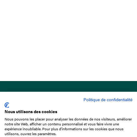
Politique de confidentialité
Nous utilisons des cookies
Nous pouvons les placer pour analyser les données de nos visiteurs, améliorer
15 Boulevard de Douaumont
notre site Web, afficher un contenu personnalisé et vous faire vivre une
75017 Paris
expérience inoubliable. Pour plus d'informations sur les cookies que nous
utilisons, ouvrez les paramètres.
+33 1 49 10 20 29