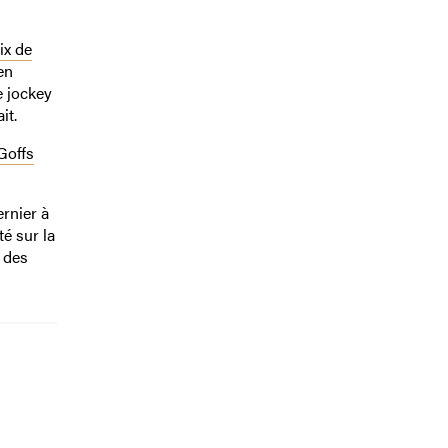
ix de
en
e jockey
it.
Goffs
rnier à
é sur la
n des