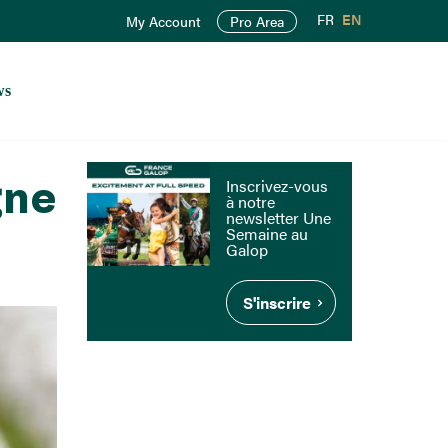
FR
EN
My Account
Pro Area
ws
gne
Inscrivez-vous
à notre
newsletter Une
Semaine au
Galop
S'inscrire