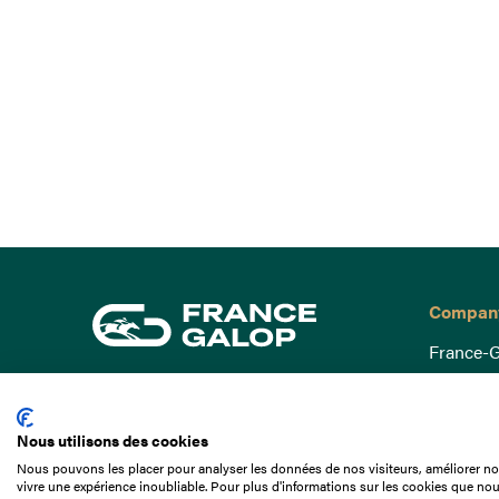
Compan
France-G
Governa
15 Boulevard de Douaumont
Baromètr
75017 Paris
Nous utilisons des cookies
Social a
+33 1 49 10 20 29
Nous pouvons les placer pour analyser les données de nos visiteurs, améliorer not
Understa
vivre une expérience inoubliable. Pour plus d'informations sur les cookies que nou