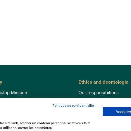
y
Ethics and deontologie
alop Mission
Our responsibilities
nce
Lutte anti-dopage
Politique de confidentialité
e du Galop
Equine Welfare
Accepter
ccount
Gender Equality
re site Web, afficher un contenu personnalisé et vous faire
nd the races
Responsible speculation
s utilisons, ouvrez les paramètres.