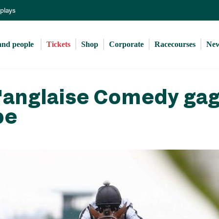
Skip
eplays
to
main
content
and people 
Tickets
Shop
Corporate
Racecourses
Ne
l'anglaise Comedy ga
pe