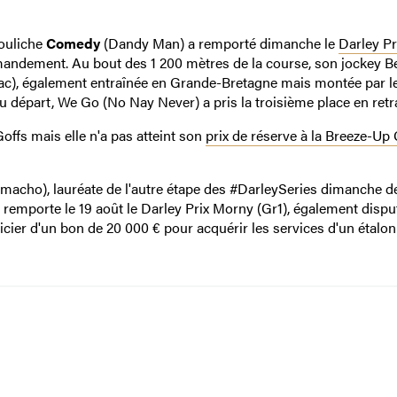
pouliche
Comedy
(Dandy Man) a remporté dimanche le
Darley Pr
andement. Au bout des 1 200 mètres de la course, son jockey B
diac), également entraînée en Grande-Bretagne mais montée par l
 départ, We Go (No Nay Never) a pris la troisième place en retra
ffs mais elle n'a pas atteint son
prix de réserve à la Breeze-Up 
acho), lauréate de l'autre étape des #DarleySeries dimanche de
, remporte le 19 août le Darley Prix Morny (Gr1), également disput
ficier d'un bon de 20 000 € pour acquérir les services d'un étalo