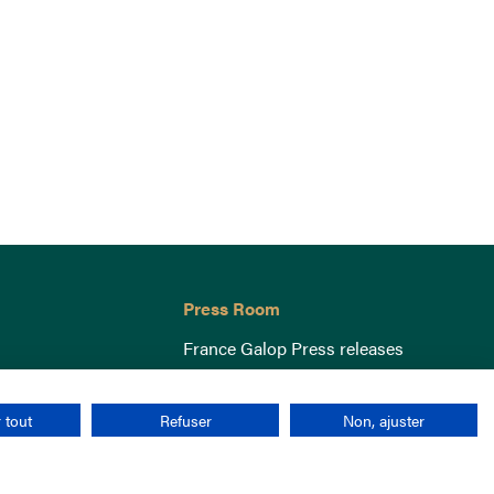
Press Room
France Galop Press releases
 tout
Refuser
Non, ajuster