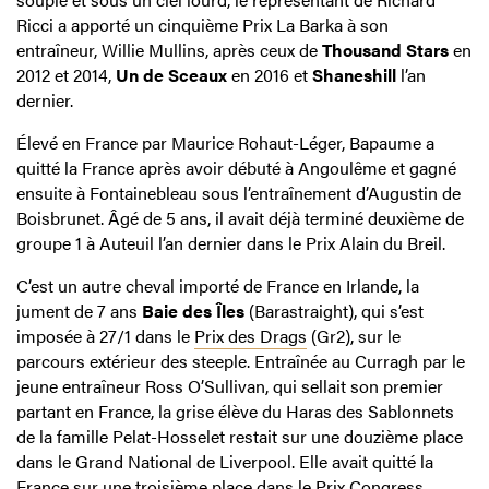
Ricci a apporté un cinquième Prix La Barka à son
entraîneur, Willie Mullins, après ceux de
Thousand Star
s
en
2012 et 2014,
Un de Sceaux
en 2016 et
Shaneshill
l’an
dernier.
Élevé en France par Maurice Rohaut-Léger, Bapaume a
quitté la France après avoir débuté à Angoulême et gagné
ensuite à Fontainebleau sous l’entraînement d’Augustin de
Boisbrunet. Âgé de 5 ans, il avait déjà terminé deuxième de
groupe 1 à Auteuil l’an dernier dans le Prix Alain du Breil.
C’est un autre cheval importé de France en Irlande, la
jument de 7 ans
Baie des Îles
(Barastraight), qui s’est
imposée à 27/1 dans le
Prix des Drags
(Gr2), sur le
parcours extérieur des steeple. Entraînée au Curragh par le
jeune entraîneur Ross O’Sullivan, qui sellait son premier
partant en France, la grise élève du Haras des Sablonnets
de la famille Pelat-Hosselet restait sur une douzième place
dans le Grand National de Liverpool. Elle avait quitté la
France sur une troisième place dans le Prix Congress