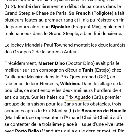
(Gr2). Tombé dernièrement en début de parcours dans le
Grand Steeple-Chase de Paris,
So French
(Poliglote) a fait
plusieurs fautes au premuer rang et il n'a pu résister en fin
de parcours alors que
Bipolaire
(Fragrant Mix), également
malchanceux dans le Grand Steeple, a bien fini deuxième.
Le jockey irlandais Paul Townend montait les deux lauréats
des Groupes 2 de la soirée à Auteuil.
Précédemment,
Master Dino
(Doctor Dino) avait pris le
meilleur sur son compagnon d’écurie
Tunis
(Estejo) chez
Guillaume Macaire dans le
Prix Questarabad
(Gr3), en
l’absence de leur Nemesis,
Wildriver.
Dans le sillage de la
pouliche, ce sont encore les deux meilleurs hurdlers de 4
ans du pays. Sur les haies du
Prix Aguado
(Gr3), premier
groupe de la saison pour les 3ans sur les obstacles, trois
semaines après le Prix Stanley (L) de
Beaumec de Houelle
(Martaline), ce représentant d’Arnaud Chaillé-Chaillé a dû
se contenter de la troisième place à l’issue d’une vive lutte
avec
Porto Bello
(Manduro), qui a eu le dernier mot, et
Pic