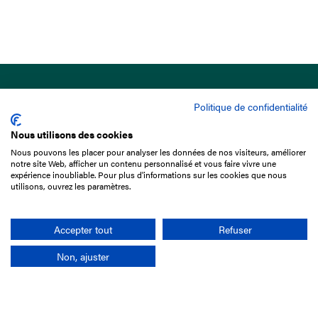
Politique de confidentialité
Nous utilisons des cookies
Nous pouvons les placer pour analyser les données de nos visiteurs, améliorer
15 Boulevard de Douaumont
notre site Web, afficher un contenu personnalisé et vous faire vivre une
75017 Paris
expérience inoubliable. Pour plus d'informations sur les cookies que nous
utilisons, ouvrez les paramètres.
+33 1 49 10 20 29
Search
Accepter tout
Refuser
Non, ajuster
Company
France-Galop Mission