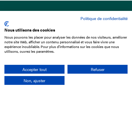
Politique de confidentialité
Nous utilisons des cookies
Nous pouvons les placer pour analyser les données de nos visiteurs, améliorer
15 Boulevard de Douaumont
notre site Web, afficher un contenu personnalisé et vous faire vivre une
75017 Paris
expérience inoubliable. Pour plus d'informations sur les cookies que nous
utilisons, ouvrez les paramètres.
+33 1 49 10 20 29
Search
Accepter tout
Refuser
Non, ajuster
Company
France-Galop Mission
Governance
Baromètre du Galop
Social account