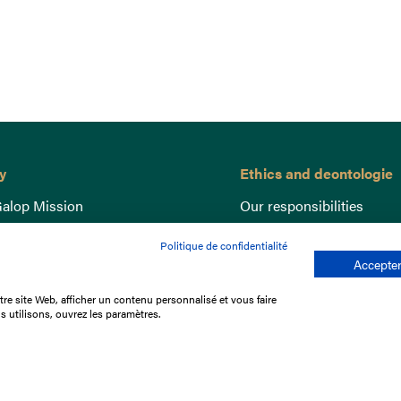
y
Ethics and deontologie
alop Mission
Our responsibilities
nce
Lutte anti-dopage
Politique de confidentialité
e du Galop
Equine Welfare
Accepter
ccount
Gender Equality
re site Web, afficher un contenu personnalisé et vous faire
nd the races
Responsible speculation
s utilisons, ouvrez les paramètres.
t Library
s
p offers