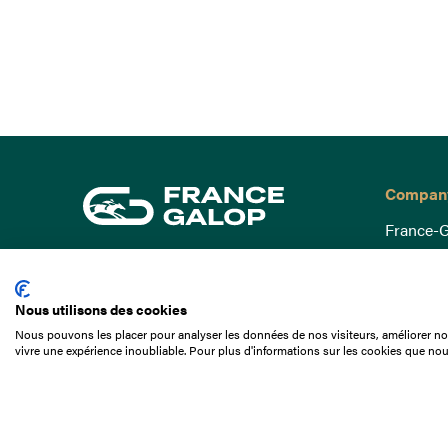
Compan
France-G
Governa
15 Boulevard de Douaumont
Baromètr
75017 Paris
Nous utilisons des cookies
Social a
+33 1 49 10 20 29
Nous pouvons les placer pour analyser les données de nos visiteurs, améliorer not
Understa
vivre une expérience inoubliable. Pour plus d'informations sur les cookies que nou
Search
Documen
Our jobs
Job offer
Internshi