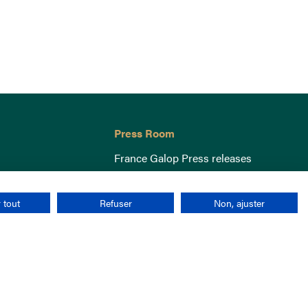
Press Room
France Galop Press releases
 tout
Refuser
Non, ajuster