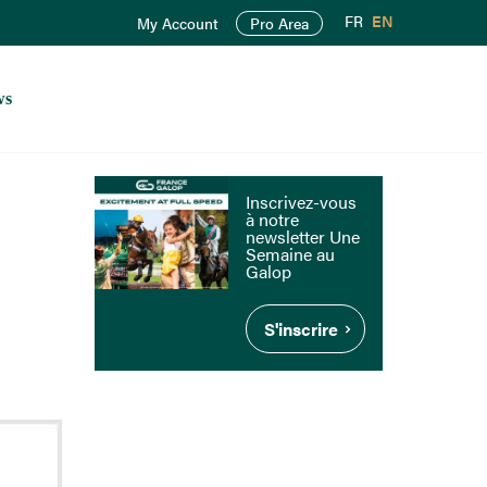
FR
EN
My Account
Pro Area
ws
Inscrivez-vous
à notre
newsletter Une
Semaine au
Galop
S'inscrire