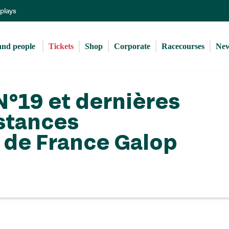
Skip
eplays
to
main
content
and people 
Tickets
Shop
Corporate
Racecourses
Ne
 N°19 et dernières
stances
s de France Galop